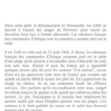
Deux mois après le débarquement en Normandie, les Alliés se
lancent à l'assaut des plages de Provence pour ouvrir un
deuxième front face à l'armée allemande. Les saboteurs français
des commandos d'Afrique sont les premiers à prendre pied sur le
sable
Il est 1h30 en cette nuit du 15 août 1944. À tâtons, les saboteurs
français des commandos d'Afrique prennent pied sur le sable
d'une plage qu'ils peinent à reconnaître dans l'obscurité de cette
nuit sans lune. Depuis le pont du bateau qui a appareillé
quelques heures plus tôt pour les ramener "à la maison", aucun
d'eux n'a pu apercevoir cette terre de France que certains ont
quittée en pleine débâcle quatre ans plus tôt. En s'approchant du
rivage en silence, ils en ont seulement humé les effluves
estivaux. Des parfums qu'ils reconnaîtraient entre tous, malgré
les relents tenaces de graisse et de gasoil qui collent au métal des
navires. Le pin, l'eucalyptus et le romarin leur emplissent les
narines tandis que leurs Dinghies glissent vers les plages. Ces
senteurs et le bruit paisible du ressac sur le sable leur donnent
soudain plus de courage.