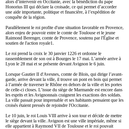
alors d’intervenir en Occitanie, avec la bénédiction du pape
Honorius III qui déclare la croisade, ce qui permet d’accorder
une aide importante, politique et financière, à l’expédition de
conquête de la région.
Parallèlement le roi profite d'une situation favorable en Provence,
alors enjeu de pouvoir entre le comte de Toulouse et le jeune
Raimond Berenger, comte de Provence, soutenu par l'Église et
soutien de l'action royale1.
Le roi prend la croix le 30 janvier 1226 et ordonne le
rassemblement de son ost à Bourges le 17 mai. L’armée arrive à
Lyon le 28 mai et se présente devant Avignon le 6 juin.
Lorsque Gautier II d'Avesnes, comte de Blois, qui dirige l’avant-
garde, arrive devant la ville, il trouve un pont en bois qui permet
à l’armée de traverser le Rhône en dehors de la ville et les portes
de celle-ci closes. L’issue du siège de Marmande est encore dans
les esprits et les Avignonnais craignent les exactions des soldats.
La ville passait pour imprenable et ses habitants pensaient que les
croisés étaient pressés de rejoindre l'Occitanie.
Le 10 juin, le roi Louis VIII arrive à son tour et décide de mettre
le siège devant la ville. Avignon est une ville impériale, même si
elle appartient à Raymond VII de Toulouse et le roi pouvait