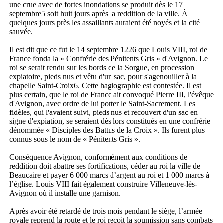
une crue avec de fortes inondations se produit dès le 17
septembre5 soit huit jours après la reddition de la ville. À
quelques jours près les assaillants auraient été noyés et la cité
sauvée.
Il est dit que ce fut le 14 septembre 1226 que Louis VIII, roi de
France fonda la « Confrérie des Pénitents Gris » d'Avignon. Le
roi se serait rendu sur les bords de la Sorgue, en procession
expiatoire, pieds nus et vêtu d'un sac, pour s'agenouiller à la
chapelle Saint-Croix6. Cette hagiographie est contestée. Il est
plus certain, que le roi de France ait convoqué Pierre III, l'évêque
d'Avignon, avec ordre de lui porter le Saint-Sacrement. Les
fidèles, qui l'avaient suivi, pieds nus et recouvert d'un sac en
signe d'expiation, se seraient dès lors constitués en une confrérie
dénommée « Disciples des Battus de la Croix ». Ils furent plus
connus sous le nom de « Pénitents Gris ».
Conséquence Avignon, conformément aux conditions de
reddition doit abattre ses fortifications, céder au roi la ville de
Beaucaire et payer 6 000 marcs d’argent au roi et 1 000 marcs à
l’église. Louis VIII fait également construire Villeneuve-lès-
Avignon où il installe une garnison.
Après avoir été retardé de trois mois pendant le siège, l’armée
royale reprend la route et le roi reçoit la soumission sans combats