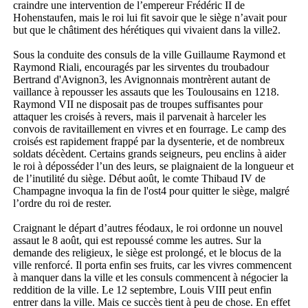
craindre une intervention de l’empereur Frédéric II de
Hohenstaufen, mais le roi lui fit savoir que le siège n’avait pour
but que le châtiment des hérétiques qui vivaient dans la ville2.
Sous la conduite des consuls de la ville Guillaume Raymond et
Raymond Riali, encouragés par les sirventes du troubadour
Bertrand d'Avignon3, les Avignonnais montrèrent autant de
vaillance à repousser les assauts que les Toulousains en 1218.
Raymond VII ne disposait pas de troupes suffisantes pour
attaquer les croisés à revers, mais il parvenait à harceler les
convois de ravitaillement en vivres et en fourrage. Le camp des
croisés est rapidement frappé par la dysenterie, et de nombreux
soldats décèdent. Certains grands seigneurs, peu enclins à aider
le roi à déposséder l’un des leurs, se plaignaient de la longueur et
de l’inutilité du siège. Début août, le comte Thibaud IV de
Champagne invoqua la fin de l'ost4 pour quitter le siège, malgré
l’ordre du roi de rester.
Craignant le départ d’autres féodaux, le roi ordonne un nouvel
assaut le 8 août, qui est repoussé comme les autres. Sur la
demande des religieux, le siège est prolongé, et le blocus de la
ville renforcé. Il porta enfin ses fruits, car les vivres commencent
à manquer dans la ville et les consuls commencent à négocier la
reddition de la ville. Le 12 septembre, Louis VIII peut enfin
entrer dans la ville. Mais ce succès tient à peu de chose. En effet