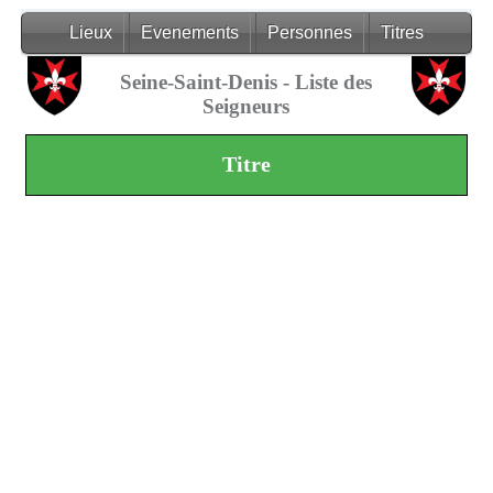
Lieux
Evenements
Personnes
Titres
Seine-Saint-Denis - Liste des
Seigneurs
Titre