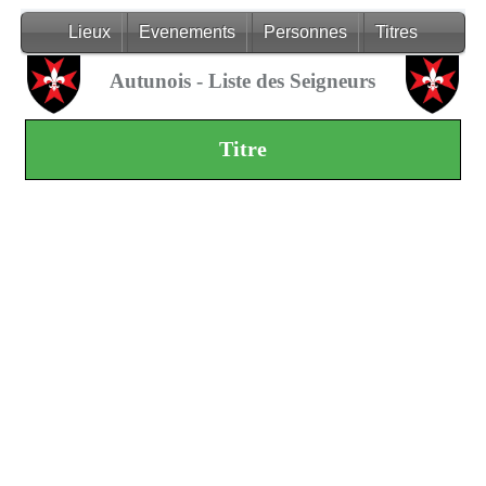
Lieux
Evenements
Personnes
Titres
Autunois - Liste des Seigneurs
Titre