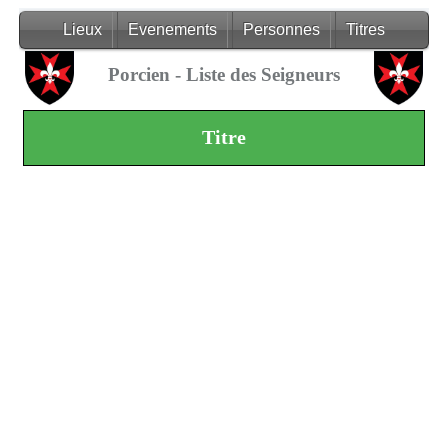
Lieux
Evenements
Personnes
Titres
Porcien - Liste des Seigneurs
Titre