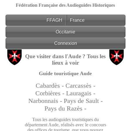
Fédération Française des Audioguides Historiques
FFAGH
France
Occitanie
Connexion
Que visiter dans l'Aude ? Tous les
lieux à voir
Guide touristique Aude
Cabardès -
Carcassès -
Corbières -
Lauragais -
Narbonnais -
Pays de Sault -
Pays du Razès -
Tous les audioguides touristiques du
département Aude, réalisés avec le concours
des offices de tourisme, que vous pouvez