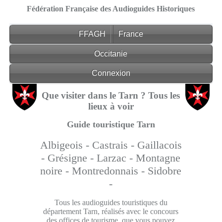
Fédération Française des Audioguides Historiques
FFAGH
France
Occitanie
Connexion
Que visiter dans le Tarn ? Tous les
lieux à voir
Guide touristique Tarn
Albigeois -
Castrais -
Gaillacois
-
Grésigne -
Larzac -
Montagne
noire -
Montredonnais -
Sidobre
-
Tous les audioguides touristiques du
département Tarn, réalisés avec le concours
des offices de tourisme, que vous pouvez