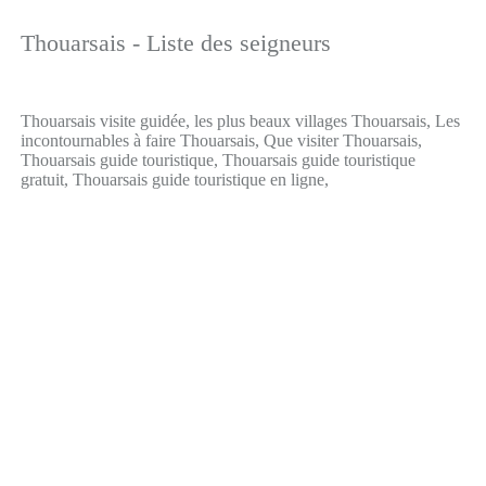
Thouarsais - Liste des seigneurs
Thouarsais visite guidée, les plus beaux villages Thouarsais, Les
incontournables à faire Thouarsais, Que visiter Thouarsais,
Thouarsais guide touristique, Thouarsais guide touristique
gratuit, Thouarsais guide touristique en ligne,