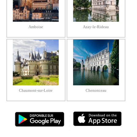
Amboise
Azay-le-Rideau
Chaumont-sur-Loire
Chenonceau