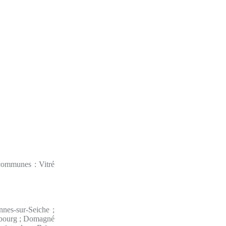
communes : Vitré
nnes-sur-Seiche ;
aubourg ; Domagné