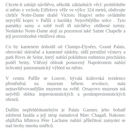
Chcete-li zahájit návštěvu, několik základních věcí: prohlédněte
si město z vrcholu Eiffelovy věže ve výšce 324 metrů, obdivujte
chrliče Notre-Dame drahé Victoru Hugovi nebo ovládněte
nejvyšší kopec v Paříži z baziliky Nejsvětějšího srdce . Tyto
památky samy o sobě tvoří tři návštěvy oblíbené turisty.
Nedaleko Notre-Dame stojí za pozornost také Sainte Chapelle a
její pozoruhodná vitrážová okna.
Co by kamenem dohodil od Champs-Elysées, Grand Palais,
obrovské skleněné a kamenné nádoby, sídlí prestižní výstavy a
park Rives de Seine, který nabízí poklidnou rodinnou procházku
podél Seiny. Vítězný oblouk postavený Napoleonem nabízí
úchvatný panoramatický výhled na město.
V centru Paříže se Louvre, bývalá královská rezidence
přeměněná na muzeum během revoluce, stala
nejnavštěvovanějším muzeem na světě. Orsayovo muzeum má
největší sbírku impresionistických a postimpresionistických
obrazů.
Dalším nepřehlédnutelným je Palais Garnier, jeho bohatě
zdobená fasáda a její strop namaloval Marc Chagall. Nakonec
objížďka hřbitova Père Lachaise nabízí příležitost zamyslet se
nad hroby mnoha umělců.