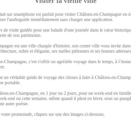
Visiter la vieille ville
tuit sur smartphone est parfait pour visiter Châlons-en-Champagne en t
iser l'audioguide immédiatement sans charger une application.
s de visite guidée pour une balade d'une journée dans le cœur historique
verte de son patrimoine.
gne est une ville chargée d'histoire, son centre ville vous invite dan
chitecture, sobre et élégante, ses ruelles piétonnes et ses bonnes adresses
n-Champagne, c'est s'offrir un agréable voyage dans le temps, à l’instar 
rt.
st un véritable guide de voyage des choses à faire à Châlons-en-Cham
ne portable.
âlons-en-Champagne, en 1 jour ou 2 jours, pour un week-end en famille.
eek-end ou cette semaine, même quand il pleut en hiver, sous un paraplu
te autre poésie.
otre promenade, cliquez sur une des images ci-dessous.