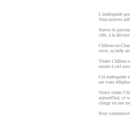
L'audioguide gra
Vous pouvez util
Suivez le parcour
ville, à la décou
Châlons-en-Champa
vivre, sa belle ar
Visiter Châlons-e
musée à ciel ouve
Cet audioguide e
sur votre télépho
Venez visiter Ch
aujourd'hui, ce w
charge en une tou
Pour commencer v