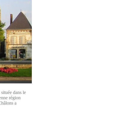
ituée dans le
ienne région
Châlons a