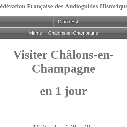
édération Française des Audioguides Historiqu
-
Grand Est
Marne
Châlons-en-Champagne
Visiter Châlons-en-
Champagne
en 1 jour