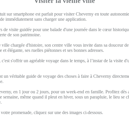
Visiter la vieille ville
tuit sur smartphone est parfait pour visiter Cheverny en toute autonom
uide immédiatement sans charger une application.
s de visite guidée pour une balade d'une journée dans le cœur historique
verte de son patrimoine.
ville chargée d'histoire, son centre ville vous invite dans sa douceur de 
re et élégante, ses ruelles piétonnes et ses bonnes adresses.
c'est s'offrir un agréable voyage dans le temps, à l’instar de la visite d
st un véritable guide de voyage des choses à faire à Cheverny directeme
e.
verny, en 1 jour ou 2 jours, pour un week-end en famille. Profitez dès 
 semaine, même quand il pleut en hiver, sous un parapluie, le lieu se 
.
otre promenade, cliquez sur une des images ci-dessous.