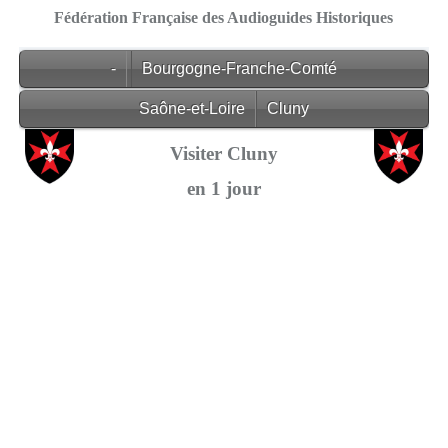
Fédération Française des Audioguides Historiques
-
Bourgogne-Franche-Comté
Saône-et-Loire
Cluny
Visiter Cluny
en 1 jour