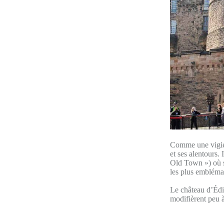
Comme une vigie 
et ses alentours. 
Old Town ») où se
les plus embléma
Le château d’Édi
modifièrent peu à 