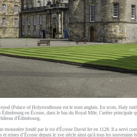
rood (Palace of Holyroodhouse est le nom anglais. En scots, Haly ruid 
 à Édimbourg en Écosse, dans le bas du Royal Mile, l’artère principale qui
château d'Édimbourg.
 un monastère fondé par le roi d'Écosse David Ier en 1128. Il a servi c
is et reines d’Écosse depuis le xve siècle ainsi qu'à tous les souverains b