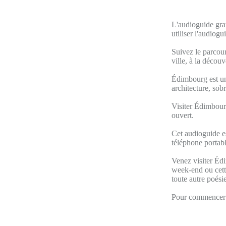
L'audioguide gra
utiliser l'audiog
Suivez le parcour
ville, à la décou
Édimbourg est une
architecture, sob
Visiter Édimbourg
ouvert.
Cet audioguide e
téléphone portabl
Venez visiter Édi
week-end ou cette
toute autre poésie
Pour commencer v