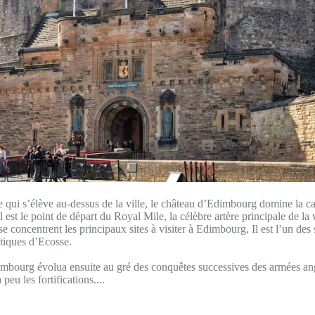
qui s’élève au-dessus de la ville, le château d’Edimbourg domine la ca
Il est le point de départ du Royal Mile, la célèbre artère principale de la v
 concentrent les principaux sites à visiter à Edimbourg, Il est l’un des s
tiques d’Ecosse.
mbourg évolua ensuite au gré des conquêtes successives des armées ang
peu les fortifications....