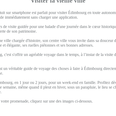
Visiter la vieille ville
tuit sur smartphone est parfait pour visiter Édimbourg en toute autono
uide immédiatement sans charger une application.
s de visite guidée pour une balade d'une journée dans le cœur historique
verte de son patrimoine.
 ville chargée d'histoire, son centre ville vous invite dans sa douceur d
re et élégante, ses ruelles piétonnes et ses bonnes adresses.
, c'est s'offrir un agréable voyage dans le temps, à l’instar de la visite 
st un véritable guide de voyage des choses à faire à Édimbourg directem
e.
mbourg, en 1 jour ou 2 jours, pour un week-end en famille. Profitez dès
 semaine, même quand il pleut en hiver, sous un parapluie, le lieu se 
.
otre promenade, cliquez sur une des images ci-dessous.