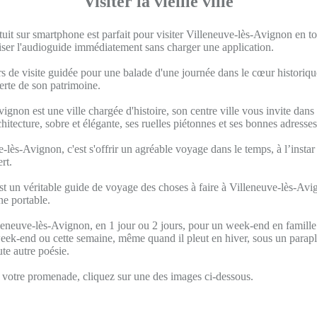
Visiter la vieille ville
uit sur smartphone est parfait pour visiter Villeneuve-lès-Avignon en t
iser l'audioguide immédiatement sans charger une application.
s de visite guidée pour une balade d'une journée dans le cœur historique
verte de son patrimoine.
ignon est une ville chargée d'histoire, son centre ville vous invite dan
chitecture, sobre et élégante, ses ruelles piétonnes et ses bonnes adresses
e-lès-Avignon, c'est s'offrir un agréable voyage dans le temps, à l’instar 
rt.
st un véritable guide de voyage des choses à faire à Villeneuve-lès-Av
ne portable.
leneuve-lès-Avignon, en 1 jour ou 2 jours, pour un week-end en famille.
eek-end ou cette semaine, même quand il pleut en hiver, sous un paraplu
te autre poésie.
otre promenade, cliquez sur une des images ci-dessous.