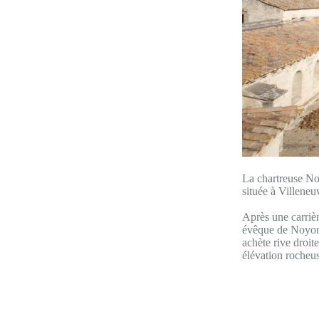
La chartreuse No
située à Villene
Après une carrièr
évêque de Noyon 
achète rive droit
élévation rocheus