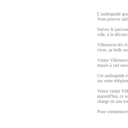
L'audioguide grat
Vous pouvez util
Suivez le parcour
ville, à la décou
Villeneuve-lès-Av
vivre, sa belle ar
Visiter Villeneuv
musée à ciel ouve
Cet audioguide e
sur votre télépho
Venez visiter Vil
aujourd'hui, ce w
charge en une tou
Pour commencer v