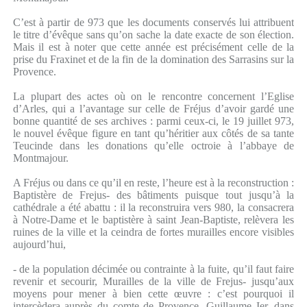
C’est à partir de 973 que les documents conservés lui attribuent
le titre d’évêque sans qu’on sache la date exacte de son élection.
Mais il est à noter que cette année est précisément celle de la
prise du Fraxinet et de la fin de la domination des Sarrasins sur la
Provence.
La plupart des actes où on le rencontre concernent l’Eglise
d’Arles, qui a l’avantage sur celle de Fréjus d’avoir gardé une
bonne quantité de ses archives : parmi ceux-ci, le 19 juillet 973,
le nouvel évêque figure en tant qu’héritier aux côtés de sa tante
Teucinde dans les donations qu’elle octroie à l’abbaye de
Montmajour.
A Fréjus ou dans ce qu’il en reste, l’heure est à la reconstruction :
Baptistère de Frejus- des bâtiments puisque tout jusqu’à la
cathédrale a été abattu : il la reconstruira vers 980, la consacrera
à Notre-Dame et le baptistère à saint Jean-Baptiste, relèvera les
ruines de la ville et la ceindra de fortes murailles encore visibles
aujourd’hui,
- de la population décimée ou contrainte à la fuite, qu’il faut faire
revenir et secourir, Murailles de la ville de Frejus- jusqu’aux
moyens pour mener à bien cette œuvre : c’est pourquoi il
intercèdera auprès du comte de Provence, Guillaume Ier, dans