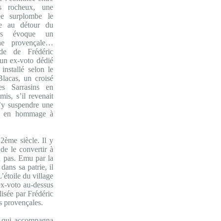
s rocheux, une
ée surplombe le
te au détour du
ers évoque un
he provençale…
de de Frédéric
t un ex-voto dédié
installé selon le
lacas, un croisé
es Sarrasins en
mis, s’il revenait
d’y suspendre une
ne en hommage à
2ème siècle. Il y
de le convertir à
a pas. Emu par la
dans sa patrie, il
’étoile du village
ex-voto au-dessus
isée par Frédéric
s provençales.
t qui accompagna