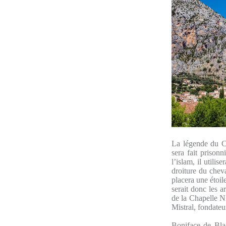
La légende du Ch
sera fait prison
l’islam, il util
droiture du cheva
placera une étoil
serait donc les 
de la Chapelle N
Mistral, fondateu
Boniface de Bla