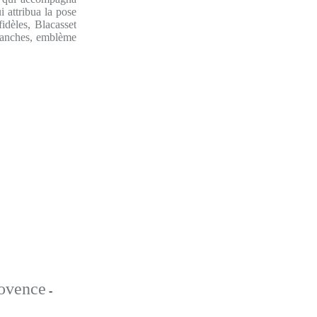
i attribua la pose
idèles, Blacasset
e branches, emblème
ovence
-