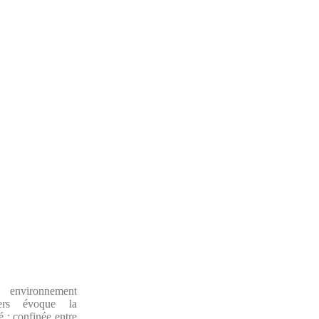
nvironnement
iers évoque la
é : confinée entre