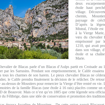
deux escarpement
étoile haut perch
village. Découver
chemin, Mousti
paysage de crèc
D’après la légen
Mistral, l’étoile es
à la Vierge Marie, 
vœu du chevalier B
emprisonné par l
1210, qui avait pro
dans son village, 
étoile et sa chaî
Marie.
evalier de Blacas parle d’un Blacas d’Aulps partit en Croisade au 1
nier par les Sarrasins. Pendant son emprisonnement, le Calife essaiera 
isera tous les charmes de son harem. Le pieux chevalier Blacas ne céder
lier, le Calife prendra finalement la décision de le relâcher. De retour 
e au-dessus de Moustiers pour remercier la Vierge d’être rentré en vie. L
armoiries de la famille Blacas (une étoile à 16 rais) placées comme un 
D de Beauvoir. Mais ce n’est qu’en 1885 que cette légende sera official
r du Félibrige, dans une idée de conservation et promotion des tradition
cas épousa Ayceline de Moustiers . De cette union naquit Blacasse