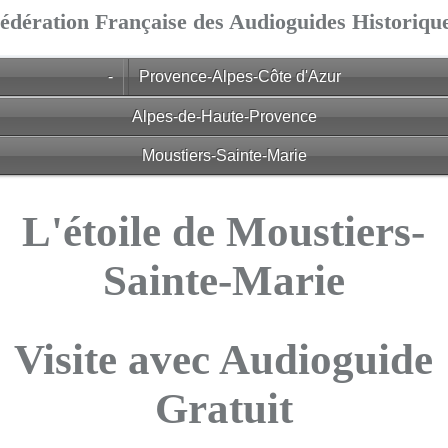
édération Française des Audioguides Historiqu
-
Provence-Alpes-Côte d'Azur
Alpes-de-Haute-Provence
Moustiers-Sainte-Marie
L'étoile de Moustiers-
Sainte-Marie
Visite avec Audioguide
Gratuit