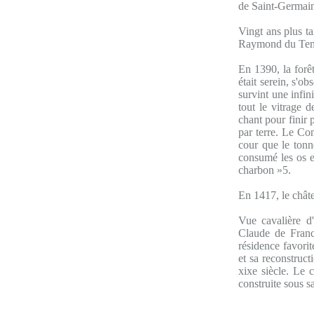
de Saint-Germain-
Vingt ans plus ta
Raymond du Templ
En 1390, la forêt
était serein, s'ob
survint une infin
tout le vitrage d
chant pour finir 
par terre. Le Con
cour que le tonne
consumé les os et
charbon »5.
En 1417, le châte
Vue cavalière d
Claude de Franc
résidence favorit
et sa reconstruct
xixe siècle. Le 
construite sous s