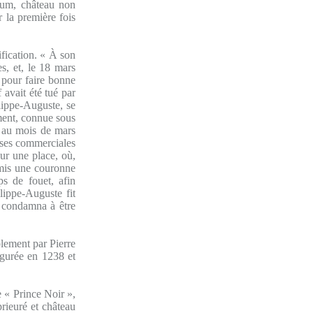
tium, château non
r la première fois
ification. « À son
s, et, le 18 mars
e pour faire bonne
 avait été tué par
lippe-Auguste, se
ement, connue sous
 au mois de mars
ises commerciales
sur une place, où,
t mis une couronne
ps de fouet, afin
ilippe-Auguste fit
il condamna à être
blement par Pierre
augurée en 1238 et
 « Prince Noir »,
prieuré et château