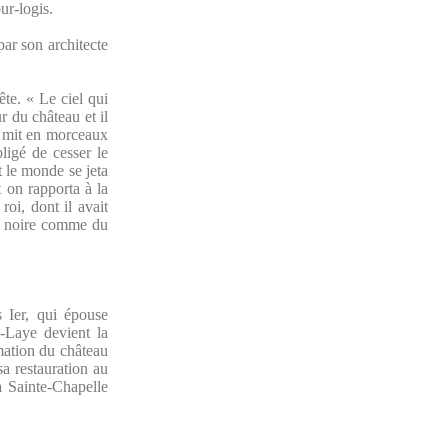
ur-logis.
par son architecte
ête. « Le ciel qui
ur du château et il
et mit en morceaux
bligé de cesser le
t le monde se jeta
t on rapporta à la
roi, dont il avait
ait noire comme du
 Ier, qui épouse
-Laye devient la
rmation du château
sa restauration au
a Sainte-Chapelle