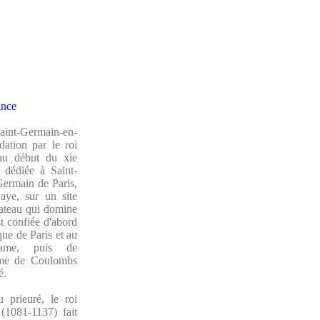
ance
int-Germain-en-
dation par le roi
au début du xie
e dédiée à Saint-
Germain de Paris,
aye, sur un site
lateau qui domine
st confiée d'abord
que de Paris et au
Dame, puis de
ame de Coulombs
é.
 prieuré, le roi
(1081-1137) fait