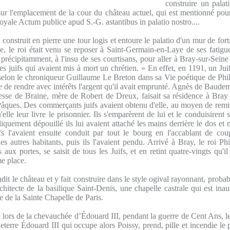
construire un pala
 sur l'emplacement de la cour du château actuel, qui est mentionné pou
oyale Actum publice apud S.-G. astantibus in palatio nostro....
construit en pierre une tour logis et entoure le palatio d'un mur de fort
de, le roi était venu se reposer à Saint-Germain-en-Laye de ses fatigue
t précipitamment, à l'insu de ses courtisans, pour aller à Bray-sur-Sein
es juifs qui avaient mis à mort un chrétien. » En effet, en 1191, un Juif
 selon le chroniqueur Guillaume Le Breton dans sa Vie poétique de Phi
e de rendre avec intérêts l'argent qu'il avait emprunté. Agnès de Baud
sse de Braine, mère de Robert de Dreux, faisait sa résidence à Bray
âques. Des commerçants juifs avaient obtenu d'elle, au moyen de rem
'elle leur livre le prisonnier. Ils s'emparèrent de lui et le conduisirent 
liquement dépouillé ils lui avaient attaché les mains derrière le dos e
fs l'avaient ensuite conduit par tout le bourg en l'accablant de cou
es autres habitants, puis ils l'avaient pendu. Arrivé à Bray, le roi Ph
 aux portes, se saisit de tous les Juifs, et en retint quatre-vingts qu'
me place.
dit le château et y fait construire dans le style ogival rayonnant, proba
chitecte de la basilique Saint-Denis, une chapelle castrale qui est in
e de la Sainte Chapelle de Paris.
 lors de la chevauchée d’Édouard III, pendant la guerre de Cent Ans, le
leterre Édouard III qui occupe alors Poissy, prend, pille et incendie le 