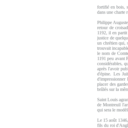
fortifié en bois,
dans une charte r
Philippe Auguste 
retour de croisa
1192, il en parti
justice de quelqu
un chrétien qui,
trouvait incapabl
le nom de Comte
1191 peu avant P
considérables, qu
après l'avoir pub
d'épine. Les Jui
d'impressionner l
placer des gardes
brûlés sur la mê
Saint Louis agran
de Montreuil l'ar
qui sera le modèl
Le 15 août 1346,
fils du roi d'Ang