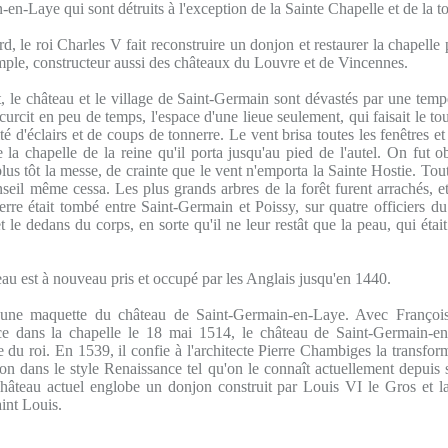
en-Laye qui sont détruits à l'exception de la Sainte Chapelle et de la to
rd, le roi Charles V fait reconstruire un donjon et restaurer la chapelle 
e, constructeur aussi des châteaux du Louvre et de Vincennes.
, le château et le village de Saint-Germain sont dévastés par une temp
scurcit en peu de temps, l'espace d'une lieue seulement, qui faisait le to
ité d'éclairs et de coups de tonnerre. Le vent brisa toutes les fenêtres 
e la chapelle de la reine qu'il porta jusqu'au pied de l'autel. On fut o
plus tôt la messe, de crainte que le vent n'emporta la Sainte Hostie. Tou
seil même cessa. Les plus grands arbres de la forêt furent arrachés, e
rre était tombé entre Saint-Germain et Poissy, sur quatre officiers du 
 le dedans du corps, en sorte qu'il ne leur restât que la peau, qui ét
au est à nouveau pris et occupé par les Anglais jusqu'en 1440.
'une maquette du château de Saint-Germain-en-Laye. Avec François
e dans la chapelle le 18 mai 1514, le château de Saint-Germain-en
e du roi. En 1539, il confie à l'architecte Pierre Chambiges la transfo
ion dans le style Renaissance tel qu'on le connaît actuellement depuis 
château actuel englobe un donjon construit par Louis VI le Gros et l
aint Louis.