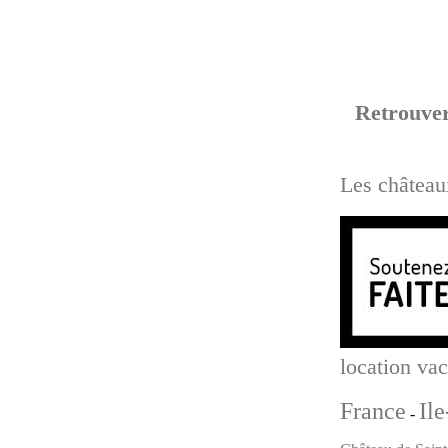
Retrouver
Les château
location va
France
Il
-