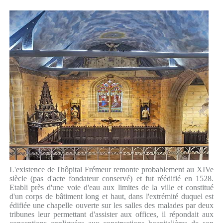
L'existence de l'hôpital Frémeur remonte probablement au XIVe
siècle (pas d'acte fondateur conservé) et fut réédifié en 1528.
Etabli près d'une voie d'eau aux limites de la ville et constitué
d'un corps de bâtiment long et haut, dans l'extrémité duquel est
édifiée une chapelle ouverte sur les salles des malades par deux
tribunes leur permettant d'assister aux offices, il répondait aux