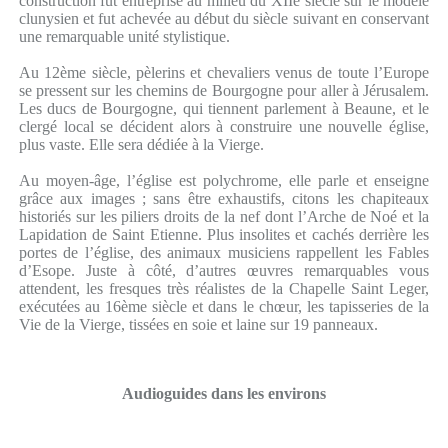
construction fut entreprise au milieu du XIIe siècle sur le modèle
clunysien et fut achevée au début du siècle suivant en conservant
une remarquable unité stylistique.
Au 12ème siècle, pèlerins et chevaliers venus de toute l’Europe
se pressent sur les chemins de Bourgogne pour aller à Jérusalem.
Les ducs de Bourgogne, qui tiennent parlement à Beaune, et le
clergé local se décident alors à construire une nouvelle église,
plus vaste. Elle sera dédiée à la Vierge.
Au moyen-âge, l’église est polychrome, elle parle et enseigne
grâce aux images ; sans être exhaustifs, citons les chapiteaux
historiés sur les piliers droits de la nef dont l’Arche de Noé et la
Lapidation de Saint Etienne. Plus insolites et cachés derrière les
portes de l’église, des animaux musiciens rappellent les Fables
d’Esope. Juste à côté, d’autres œuvres remarquables vous
attendent, les fresques très réalistes de la Chapelle Saint Leger,
exécutées au 16ème siècle et dans le chœur, les tapisseries de la
Vie de la Vierge, tissées en soie et laine sur 19 panneaux.
Audioguides dans les environs