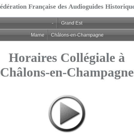
édération Française des Audioguides Historiqu
-
Grand Est
Marne
Châlons-en-Champagne
Horaires Collégiale à
Châlons-en-Champagne