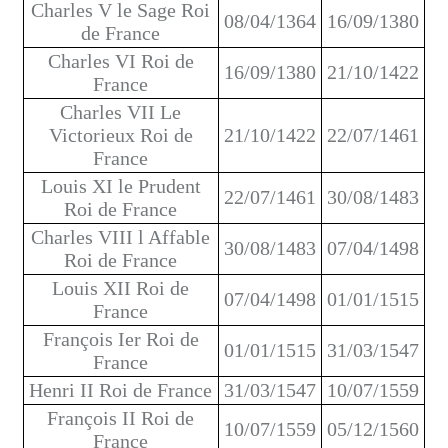
Charles V le Sage Roi
08/04/1364
16/09/1380
de France
Charles VI Roi de
16/09/1380
21/10/1422
France
Charles VII Le
Victorieux Roi de
21/10/1422
22/07/1461
France
Louis XI le Prudent
22/07/1461
30/08/1483
Roi de France
Charles VIII l Affable
30/08/1483
07/04/1498
Roi de France
Louis XII Roi de
07/04/1498
01/01/1515
France
François Ier Roi de
01/01/1515
31/03/1547
France
Henri II Roi de France
31/03/1547
10/07/1559
François II Roi de
10/07/1559
05/12/1560
France