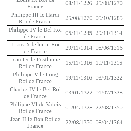
08/11/1226
25/08/1270
France
Philippe III le Hardi
25/08/1270
05/10/1285
Roi de France
Philippe IV le Bel Roi
05/11/1285
29/11/1314
de France
Louis X le hutin Roi
29/11/1314
05/06/1316
de France
Jean Ier le Posthume
15/11/1316
19/11/1316
Roi de France
Philippe V le Long
19/11/1316
03/01/1322
Roi de France
Charles IV le Bel Roi
03/01/1322
01/02/1328
de France
Philippe VI de Valois
01/04/1328
22/08/1350
Roi de France
Jean II le Bon Roi de
22/08/1350
08/04/1364
France