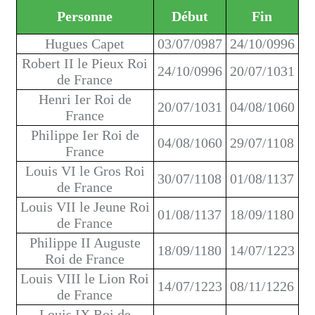
Personne
Début
Fin
Hugues Capet
03/07/0987
24/10/0996
Robert II le Pieux Roi
24/10/0996
20/07/1031
de France
Henri Ier Roi de
20/07/1031
04/08/1060
France
Philippe Ier Roi de
04/08/1060
29/07/1108
France
Louis VI le Gros Roi
30/07/1108
01/08/1137
de France
Louis VII le Jeune Roi
01/08/1137
18/09/1180
de France
Philippe II Auguste
18/09/1180
14/07/1223
Roi de France
Louis VIII le Lion Roi
14/07/1223
08/11/1226
de France
Louis IX Roi de