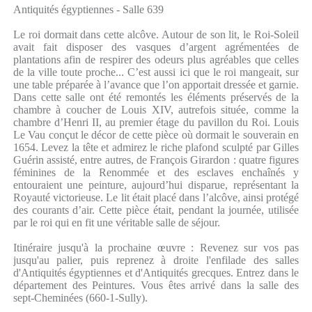
Antiquités égyptiennes - Salle 639
Le roi dormait dans cette alcôve. Autour de son lit, le Roi-Soleil
avait fait disposer des vasques d’argent agrémentées de
plantations afin de respirer des odeurs plus agréables que celles
de la ville toute proche... C’est aussi ici que le roi mangeait, sur
une table préparée à l’avance que l’on apportait dressée et garnie.
Dans cette salle ont été remontés les éléments préservés de la
chambre à coucher de Louis XIV, autrefois située, comme la
chambre d’Henri II, au premier étage du pavillon du Roi. Louis
Le Vau conçut le décor de cette pièce où dormait le souverain en
1654. Levez la tête et admirez le riche plafond sculpté par Gilles
Guérin assisté, entre autres, de François Girardon : quatre figures
féminines de la Renommée et des esclaves enchaînés y
entouraient une peinture, aujourd’hui disparue, représentant la
Royauté victorieuse. Le lit était placé dans l’alcôve, ainsi protégé
des courants d’air. Cette pièce était, pendant la journée, utilisée
par le roi qui en fit une véritable salle de séjour.
Itinéraire jusqu'à la prochaine œuvre : Revenez sur vos pas
jusqu'au palier, puis reprenez à droite l'enfilade des salles
d'Antiquités égyptiennes et d'Antiquités grecques. Entrez dans le
département des Peintures. Vous êtes arrivé dans la salle des
sept-Cheminées (660-1-Sully).