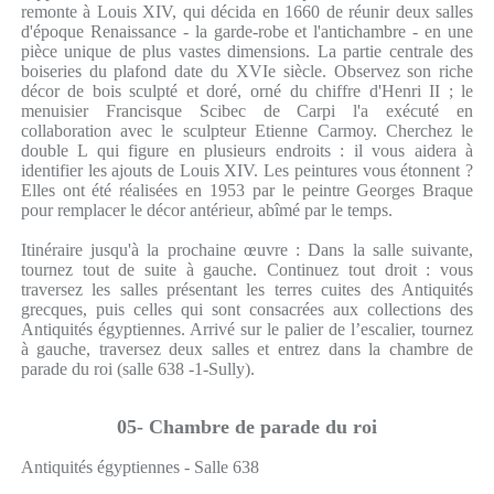
remonte à Louis XIV, qui décida en 1660 de réunir deux salles
d'époque Renaissance - la garde-robe et l'antichambre - en une
pièce unique de plus vastes dimensions. La partie centrale des
boiseries du plafond date du XVIe siècle. Observez son riche
décor de bois sculpté et doré, orné du chiffre d'Henri II ; le
menuisier Francisque Scibec de Carpi l'a exécuté en
collaboration avec le sculpteur Etienne Carmoy. Cherchez le
double L qui figure en plusieurs endroits : il vous aidera à
identifier les ajouts de Louis XIV. Les peintures vous étonnent ?
Elles ont été réalisées en 1953 par le peintre Georges Braque
pour remplacer le décor antérieur, abîmé par le temps.
Itinéraire jusqu'à la prochaine œuvre : Dans la salle suivante,
tournez tout de suite à gauche. Continuez tout droit : vous
traversez les salles présentant les terres cuites des Antiquités
grecques, puis celles qui sont consacrées aux collections des
Antiquités égyptiennes. Arrivé sur le palier de l’escalier, tournez
à gauche, traversez deux salles et entrez dans la chambre de
parade du roi (salle 638 -1-Sully).
05- Chambre de parade du roi
Antiquités égyptiennes - Salle 638