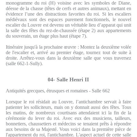
monogramme du roi (H) voisine avec les symboles de Diane,
déesse de la chasse (têtes de cerfs et autres animaux), mettant en
évidence l’une des distractions favorites du roi. Si les escaliers
médiévaux sont des espaces purement fonctionnels, le nouvel
escalier du Louvre est devenu un véritable lieu d’apparat qui unit
la salle des fêtes du rez-de-chaussée (étape 2) aux appartements
du souverain, un étage plus haut (étape 7).
Itinéraire jusqu'à la prochaine œuvre : Montez la deuxième volée
de l'escalier et, arrivé au premier étage, tournez tout de suite à
droite. Arrêtez-vous dans la deuxième salle que vous traversez
(salle 662-1-Sully).
04- Salle Henri II
Antiquités grecques, étrusques et romaines - Salle 662
Lorsque le roi résidait au Louvre, l’antichambre servait à faire
patienter les solliciteurs, mais on y donnait aussi des fêtes. Tous
les matins, de nombreux courtisans attendaient ici la fin de la
cérémonie du lever du roi. Avec eux des musiciens, tailleurs,
bonnetiers, chaussetiers et médecins se tenaient prêts à répondre
aux besoins de sa Majesté. Vous voici dans la première pièce de
l'appartement du roi, l'antichambre. L'aspect actuel de cette salle