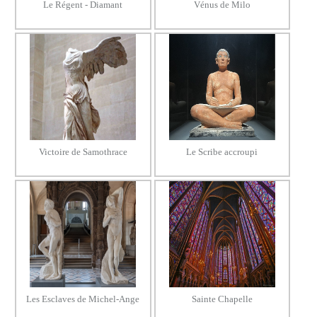
Le Régent - Diamant
Vénus de Milo
Victoire de Samothrace
Le Scribe accroupi
Les Esclaves de Michel-Ange
Sainte Chapelle