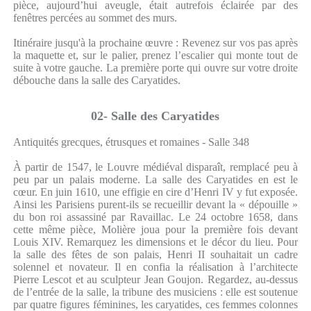
pièce, aujourd’hui aveugle, était autrefois éclairée par des
fenêtres percées au sommet des murs.
Itinéraire jusqu'à la prochaine œuvre : Revenez sur vos pas après
la maquette et, sur le palier, prenez l’escalier qui monte tout de
suite à votre gauche. La première porte qui ouvre sur votre droite
débouche dans la salle des Caryatides.
02- Salle des Caryatides
Antiquités grecques, étrusques et romaines - Salle 348
À partir de 1547, le Louvre médiéval disparaît, remplacé peu à
peu par un palais moderne. La salle des Caryatides en est le
cœur. En juin 1610, une effigie en cire d’Henri IV y fut exposée.
Ainsi les Parisiens purent-ils se recueillir devant la « dépouille »
du bon roi assassiné par Ravaillac. Le 24 octobre 1658, dans
cette même pièce, Molière joua pour la première fois devant
Louis XIV. Remarquez les dimensions et le décor du lieu. Pour
la salle des fêtes de son palais, Henri II souhaitait un cadre
solennel et novateur. Il en confia la réalisation à l’architecte
Pierre Lescot et au sculpteur Jean Goujon. Regardez, au-dessus
de l’entrée de la salle, la tribune des musiciens : elle est soutenue
par quatre figures féminines, les caryatides, ces femmes colonnes