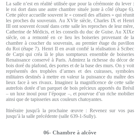
La salle n’est en réalité utilisée que pour la cérémonie du lever :
le roi dort dans une autre chambre située juste à côté (étape 6).
Cette pièce accueille souvent le « conseil des affaires » qui réunit
les proches du souverain. Au XVIe siècle, Charles IX et Henri
III ont souvent écouté dans cette salle les reproches de leur mère,
Catherine de Médicis, et les conseils du duc de Guise. Au XIXe
siècle, on a remonté en ce lieu les boiseries provenant de la
chambre à coucher du souverain, au premier étage du pavillon
du Roi (étape 7). Henri II en avait confié la réalisation à Scibec
de Carpi qui créa là le plus somptueux ensemble de boiseries
Renaissance conservé à Paris. Admirez la richesse du décor de
bois doré du plafond, des portes et de la base des murs. On y voit
représentés des trophées d’armes et des cuirasses, symboles
militaires destinés à mettre en valeur la puissance du maître des
lieux face à ses rivaux. Imaginez la magnificence de cette salle
autrefois dotée d’un parquet de bois précieux apportés du Brésil
– un luxe inouï pour l’époque –, et pourvue d’un riche mobilier
ainsi que de tapisseries aux couleurs chatoyantes.
Itinéraire jusqu'à la prochaine œuvre : Revenez sur vos pas
jusqu’à la salle précédente (salle 639-1-Sully).
06- Chambre à alcôve