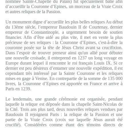
nommée Sainte-Chapelle du Palais) fut spécialement bâtie afin
d’accueillir la Couronne d’Epines, un morceau de la Vraie Croix
et autres reliques de la Passion.
Un monument digne d’accueillir les plus belles reliques Au début
du 13ème siècle, l’empereur Baudouin II de Courtenay, dernier
empereur de Constantinople, a urgemment besoin de soutien
financier. Afin d’être aidé au plus vite, il met en vente la plus
précieuse de ses reliques : la Couronne d’Epines, c'est-à-dire la
couronne posée sur la tête de Jésus Christ avant sa crucifixion.
Dans l’espoir de trouver preneur ainsi qu'un allié pour débuter
une nouvelle croisade, il entreprend en 1237 un long voyage en
Europe durant lequel il rencontre le roi français Louis IX. Si ce
dernier est peu désireux d’entamer une nouvelle expédition, il est
cependant très intéressé par la Sainte Couronne et les reliques
mises en gage à Venise. En contrepartie de la somme de 135 000
livres, la Couronne d’Epines est apportée en France et arrive à
Paris en 1239.
Le lendemain, une grande cérémonie est organisée, pendant
laquelle la relique est déposée dans la chapelle Saint-Nicolas de
la Cité. Trois ans plus tard, deux nouvelles reliques vendues par
Baudouin II rejoignent Paris : la relique de la Passion et une
partie de la Vraie Croix (croix sur laquelle Jésus aurait été
crucifié). Considérées comme étant des témoins directs de