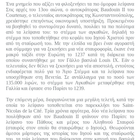
Ένα μνημείο που αξίζει να φιλοξενήσει τα πιο όμορφα λείψανα
Στις αρχές του 13ου αιώνα, ο αυτοκράτορας Baudouin II του
Courtenay, ο τελευταίος αυτοκράτορας της Κωνσταντινούπολης,
χρειάστηκε επειγόντως οικονομική υποστήριξη. Προκειμένου
να βοηθηθεί το συντομότερο δυνατό, πουλάει τα πιο πολύτιμα
από τα λείψανα του: το στέμμα των αγκαθιών, δηλαδή το
στέμμα που τοποθετήθηκε στο κεφάλι του Ιησού Χριστού πριν
από τη σταύρωσή του. Με την ελπίδα να βρει έναν αγοραστή
και σύμμαχο για να ξεκινήσει μια νέα σταυροφορία, έκανε ένα
μακρύ ταξίδι στην Ευρώπη το 1237 κατά τη διάρκεια του
οποίου συναντήθηκε με τον Γάλλο βασιλιά Louis IX. Εάν ο
τελευταίος δεν θέλει να ξεκινήσει μια νέα αποστολή, εντούτοις
ενδιαφέρεται πολύ για το Άγιο Στέμμα και τα λείψανα που
υποσχέθηκαν στη Βενετία. Σε αντάλλαγμα για το ποσό των
135.000 λιρών, το στέμμα των Αγκαθιών μεταφέρθηκε στη
Γαλλία και έφτασε στο Παρίσι το 1239.
Την επόμενη μέρα, διοργανώνεται μια μεγάλη τελετή, κατά την
οποία το λείψανο τοποθετείται στο παρεκκλήσι του Saint-
Nicolas de la Cité. Τρία χρόνια αργότερα, δύο νέα λείψανα που
πουλήθηκαν από τον Baudouin II φτάνουν στο Παρίσι: το
λείψανο του Πάθους και μέρος του Αληθινού Σταυρού
(σταυρός στον οποίο θα σταυρώθηκε ο Ιησούς). Θεωρούνται
άμεσοι μάρτυρες της ιστορίας του Ιησού και της σταύρωσής
του, τα τρία λείψανα που βρίσκονται στην κατοχή του βασιλιά