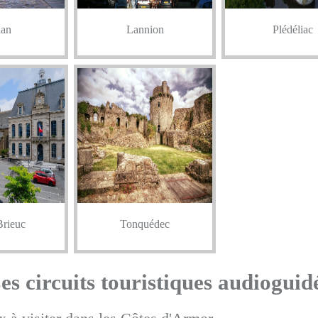
an
Lannion
Plédéliac
Brieuc
Tonquédec
es circuits touristiques audioguid