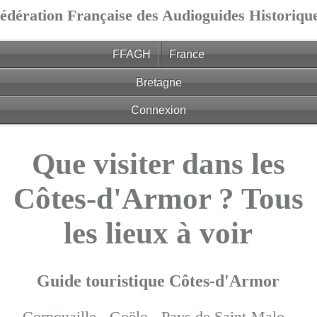
édération Française des Audioguides Historiqu
FFAGH
France
Bretagne
Connexion
Que visiter dans les
Côtes-d'Armor ? Tous
les lieux à voir
Guide touristique Côtes-d'Armor
Cornouaille -
Goëlo -
Pays de Saint-Malo -