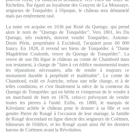
Richelieu. Par égard au loyalisme des Gouyon de La Moussaye,
seigneurs de Tonquédec à l'époque, le château sera démantelé
mais pas entièrement rasé.
La ruine est acquise en 1636 par René du Quengo, qui prend
alors le nom de "Quengo de Tonquédec". Vers 1801, les Du
Quengo, très endettés, doivent vendre Tonquédec. Antoine-
Denis Périn, propriétaire à Excideuil, l'acquiert pour 60 000
francs. En 1828, il revend ses biens de Tonquédec à "Dame
Magdeleine Coulomb, veuve du Quengo de Tonquédec". La
veuve de son fils lègue le château au comte de Chambord dans
son testament, à charge de "faire à cet édifice monumental toutes
les réparations nécessaires, afin de rendre à toujours ce
monument durable à perpétuité et inaliénable". Le comte de
Chambord, exilé en Autriche, refuse une telle charge, et à de
telles conditions, et c'est finalement la nièce de la comtesse du
Quengo de Tonquédec qui en hérite et s'empresse de le vendre à
un marchand de bien en 1878, celui-ci prévoyant de vendre
toutes les pierres à l'unité. Enfin, en 1880, le marquis de
Kéroüartz achète le château pour le donner à sa fille et son
gendre Pierre de Rougé à l'occasion de leur mariage, la famille
de Rougé descendant en ligne directe des seigneurs de Coëtmen,
bâtisseurs de l'édifice, et les Rougé ayant ainsi été les derniers
barons de Coëtmen avant la Révolution.