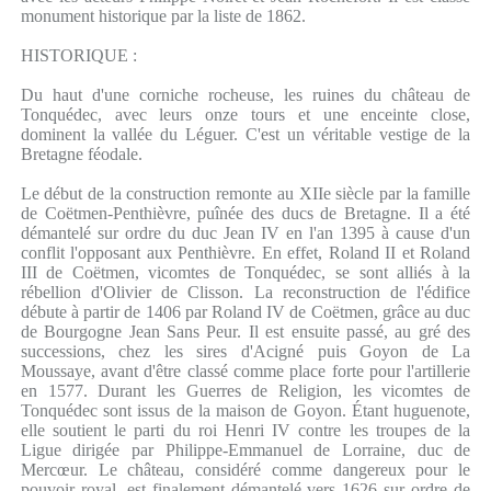
monument historique par la liste de 1862.
HISTORIQUE :
Du haut d'une corniche rocheuse, les ruines du château de
Tonquédec, avec leurs onze tours et une enceinte close,
dominent la vallée du Léguer. C'est un véritable vestige de la
Bretagne féodale.
Le début de la construction remonte au XIIe siècle par la famille
de Coëtmen-Penthièvre, puînée des ducs de Bretagne. Il a été
démantelé sur ordre du duc Jean IV en l'an 1395 à cause d'un
conflit l'opposant aux Penthièvre. En effet, Roland II et Roland
III de Coëtmen, vicomtes de Tonquédec, se sont alliés à la
rébellion d'Olivier de Clisson. La reconstruction de l'édifice
débute à partir de 1406 par Roland IV de Coëtmen, grâce au duc
de Bourgogne Jean Sans Peur. Il est ensuite passé, au gré des
successions, chez les sires d'Acigné puis Goyon de La
Moussaye, avant d'être classé comme place forte pour l'artillerie
en 1577. Durant les Guerres de Religion, les vicomtes de
Tonquédec sont issus de la maison de Goyon. Étant huguenote,
elle soutient le parti du roi Henri IV contre les troupes de la
Ligue dirigée par Philippe-Emmanuel de Lorraine, duc de
Mercœur. Le château, considéré comme dangereux pour le
pouvoir royal, est finalement démantelé vers 1626 sur ordre de