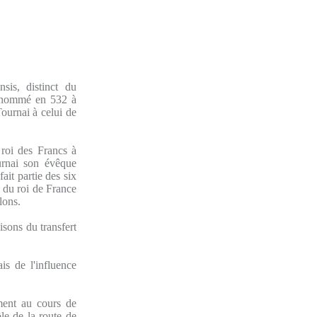
sis, distinct du
t nommé en 532 à
ournai à celui de
 roi des Francs à
rnai son évêque
it partie des six
s du roi de France
lons.
isons du transfert
is de l'influence
ment au cours de
le de la route de