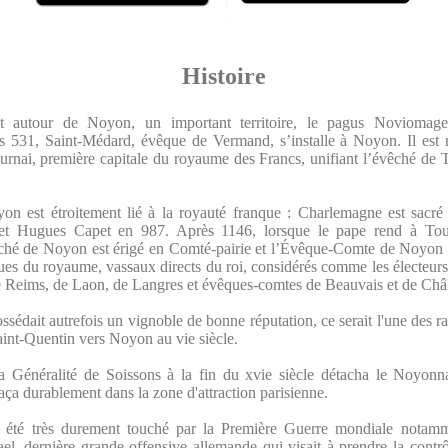
Histoire
tôt autour de Noyon, un important territoire, le pagus Noviomagen
s 531, Saint-Médard, évêque de Vermand, s’installe à Noyon. Il es
ournai, première capitale du royaume des Francs, unifiant l’évêché de T
n est étroitement lié à la royauté franque : Charlemagne est sacré
t Hugues Capet en 987. Après 1146, lorsque le pape rend à Tou
vêché de Noyon est érigé en Comté-pairie et l’Évêque-Comte de Noyon fa
ques du royaume, vassaux directs du roi, considérés comme les électeur
 Reims, de Laon, de Langres et évêques-comtes de Beauvais et de Châ
édait autrefois un vignoble de bonne réputation, ce serait l'une des ra
aint-Quentin vers Noyon au vie siècle.
a Généralité de Soissons à la fin du xvie siècle détacha le Noyonna
aça durablement dans la zone d'attraction parisienne.
été très durement touché par la Première Guerre mondiale notam
ael, dernière grande offensive allemande qui visait à prendre la contrô