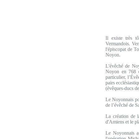
Il existe très 
Vermandois. Ver
l'épiscopat de T
Noyon.
L'évêché de Noyo
Noyon en 768 e
particulier, l’É
pairs ecclésiasti
(évêques-ducs de
Le Noyonnais poss
de l’évêché de S
La création de l
d'Amiens et le pl
Le Noyonnais a 
l'opération Mich