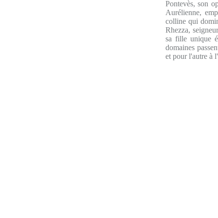
Pontevès, son op
Aurélienne, empr
colline qui domin
Rhezza, seigneu
sa fille unique
domaines passent 
et pour l'autre à