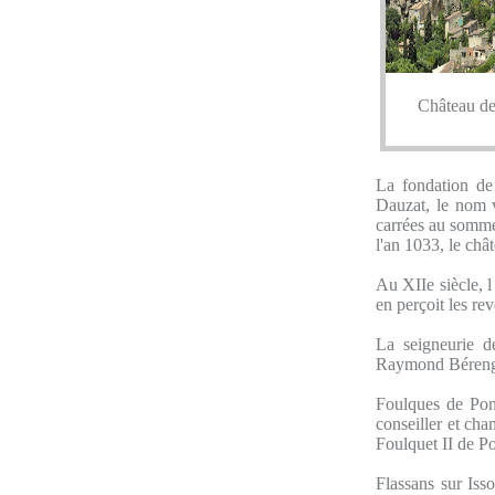
Château de
La fondation de
Dauzat, le nom v
carrées au sommet
l'an 1033, le châ
Au XIIe siècle, l
en perçoit les rev
La seigneurie d
Raymond Bérenger
Foulques de Pont
conseiller et cha
Foulquet II de Po
Flassans sur Iss