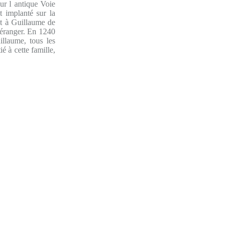
ur l antique Voie
t implanté sur la
ent à Guillaume de
éranger. En 1240
llaume, tous les
é à cette famille,