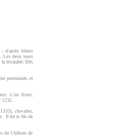
; d'après Albert
 . Les deux tours
 la féodalité. Dès
se paroissiale, et
nce. L'un d'eux,
r 1232.
1333), chevalier,
 Il fut le fils de
nes du Château de