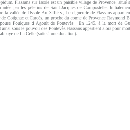
pidum, Flassans sur Issole est un paisible village de Provence, situé s
untée par les pèlerins de Saint-Jacques de Compostelle. Initialemen
e la vallée de l'Issole Au XIIIè s., la seigneurie de Flassans apparti
r de Cotignac et Carcès, un proche du comte de Provence Raymond B
 épouse Foulques d Agoult de Pontevès . En 1245, à la mort de Gui
ainsi sous le pouvoir des Pontevès.Flassans appartient alors pour moiti
 l'abbaye de La Celle (suite à une donation).