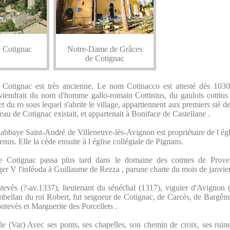
 Cotignac
Notre-Dame de Grâces
de Cotignac
 Cotignac est très ancienne. Le nom Cotinacco est attesté dès 1030 
iendrait du nom d'homme gallo-romain Cottinius, du gaulois cottius
 du ro sous lequel s'abrite le village, appartiennent aux premiers siè de
teau de Cotignac existait, et appartenait à Boniface de Castellane .
 abbaye Saint-André de Villeneuve-lès-Avignon est propriétaire de l égli
enus. Elle la cède ensuite à l église collégiale de Pignans.
e Cotignac passa plus tard dans le domaine des comtes de Prove
 V l'inféoda à Guillaume de Rezza , parune charte du mois de janvie
evès (?-av.1337), lieutenant du sénéchal (1317), viguier d'Avignon (
mbellan du roi Robert, fut seigneur de Cotignac, de Carcès, de Bargême .
ntevès et Marguerite des Porcellets .
ole (Var) Avec ses ponts, ses chapelles, son chemin de croix, ses rui