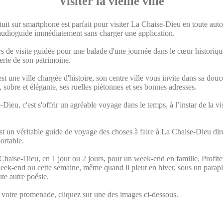
Visiter la vieille ville
uit sur smartphone est parfait pour visiter La Chaise-Dieu en toute au
l'audioguide immédiatement sans charger une application.
s de visite guidée pour une balade d'une journée dans le cœur historique
verte de son patrimoine.
t une ville chargée d'histoire, son centre ville vous invite dans sa douc
, sobre et élégante, ses ruelles piétonnes et ses bonnes adresses.
-Dieu, c'est s'offrir un agréable voyage dans le temps, à l’instar de la v
st un véritable guide de voyage des choses à faire à La Chaise-Dieu dir
ortable.
Chaise-Dieu, en 1 jour ou 2 jours, pour un week-end en famille. Profite
eek-end ou cette semaine, même quand il pleut en hiver, sous un paraplu
te autre poésie.
otre promenade, cliquez sur une des images ci-dessous.