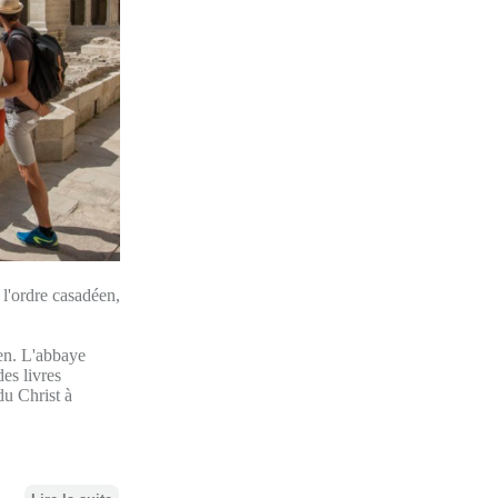
l'ordre casadéen,
éen. L'abbaye
des livres
du Christ à