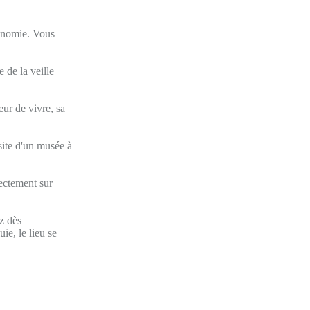
tonomie. Vous
 de la veille
eur de vivre, sa
isite d'un musée à
ectement sur
z dès
ie, le lieu se