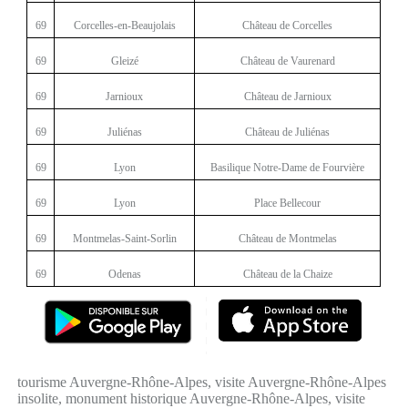
69
Corcelles-en-Beaujolais
Château de Corcelles
69
Gleizé
Château de Vaurenard
69
Jarnioux
Château de Jarnioux
69
Juliénas
Château de Juliénas
69
Lyon
Basilique Notre-Dame de Fourvière
69
Lyon
Place Bellecour
69
Montmelas-Saint-Sorlin
Château de Montmelas
69
Odenas
Château de la Chaize
tourisme Auvergne-Rhône-Alpes, visite Auvergne-Rhône-Alpes
insolite, monument historique Auvergne-Rhône-Alpes, visite