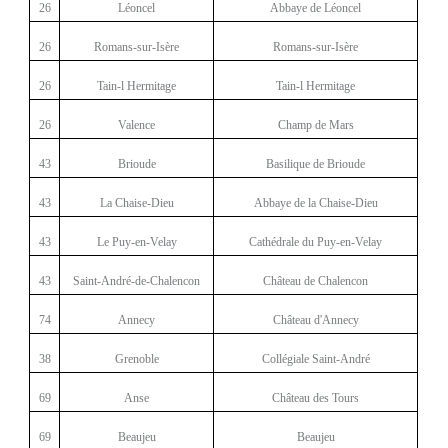
26
Léoncel
Abbaye de Léoncel
26
Romans-sur-Isère
Romans-sur-Isère
26
Tain-l Hermitage
Tain-l Hermitage
26
Valence
Champ de Mars
43
Brioude
Basilique de Brioude
43
La Chaise-Dieu
Abbaye de la Chaise-Dieu
43
Le Puy-en-Velay
Cathédrale du Puy-en-Velay
43
Saint-André-de-Chalencon
Château de Chalencon
74
Annecy
Château d'Annecy
38
Grenoble
Collégiale Saint-André
69
Anse
Château des Tours
69
Beaujeu
Beaujeu