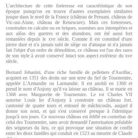
L'architecture de cette forteresse est caractéristique de son
époque puisqu'on en trouve d'autres exemplaires similaires
jusque dans le nord de la France (château de Pernant, château de
Vic-sur-Aisne, château de Renescure). Mais ces forteresses,
construites en calcaire ou en briques, soumises aux intempéries et
aux aléas des guerres et des abandons, ont été aussi fort
remaniées depuis le xve siècle. Comme il est constitué d'une
pierre dure et n'a jamais subi de siège ou d'attaque ni n'a jamais
fait l'objet d'un ordre de démolition, ce château est l'un des rares
de son style à avoir conservé intact son aspect extérieur du xve
siècle.
Bernard Johanini, d'une riche famille de pelletiers d'Aurillac,
acquiert en 1351 des droits sur une terre du fief de Tournemire,
appelée L'Armandie ou Larmandie. Il est anobli en 1360 et
prend le nom d'Anjony qu'il va laisser au château. Il se marie en
1368 avec Marguerite de Tournemire. Le roi Charles VII
autorise Louis Ier d'Anjony à construire un château fort,
cantonné de quatre tours et entouré de mâchicoulis, auquel il
donne son nom, et qui s'est conservé presque à l'identique
jusqu'à nos jours. Ce nouveau château est édifié en contrebas de
celui des Tournemire, sans avoir demandé l'autorisation préalable
des seigneurs du lieu, ce qui provoque une situation de conflit
entre les deux familles qui conduit en 1523 au meurtre de Claude