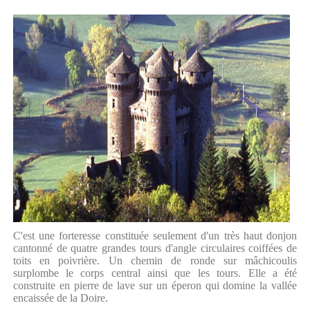
C'est une forteresse constituée seulement d'un très haut donjon
cantonné de quatre grandes tours d'angle circulaires coiffées de
toits en poivrière. Un chemin de ronde sur mâchicoulis
surplombe le corps central ainsi que les tours. Elle a été
construite en pierre de lave sur un éperon qui domine la vallée
encaissée de la Doire.