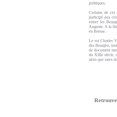
politiques.
Certains de ces
participé aux cr
entrer les Beauj
Auguste. A la fi
en Bresse.
Le roi Charles V
des Beaujeu, tou
de document men
du XIIIe siècle, 
alors que rares d
Retrouver