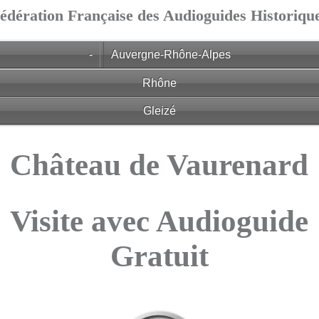
édération Française des Audioguides Historiqu
-
Auvergne-Rhône-Alpes
Rhône
Gleizé
Château de Vaurenard
Visite avec Audioguide
Gratuit