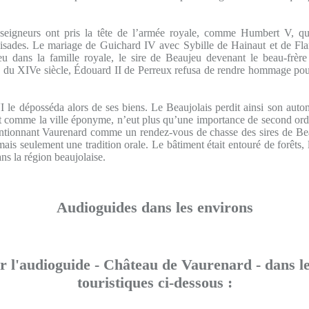
 seigneurs ont pris la tête de l’armée royale, comme Humbert V, qu
oisades. Le mariage de Guichard IV avec Sybille de Hainaut et de Fla
eu dans la famille royale, le sire de Beaujeu devenant le beau-frère
n du XIVe siècle, Édouard II de Perreux refusa de rendre hommage pou
I le déposséda alors de ses biens. Le Beaujolais perdit ainsi son auton
t comme la ville éponyme, n’eut plus qu’une importance de second ordre
tionnant Vaurenard comme un rendez-vous de chasse des sires de Be
mais seulement une tradition orale. Le bâtiment était entouré de forêts, 
ans la région beaujolaise.
Audioguides dans les environs
 l'audioguide - Château de Vaurenard - dans le
touristiques ci-dessous :