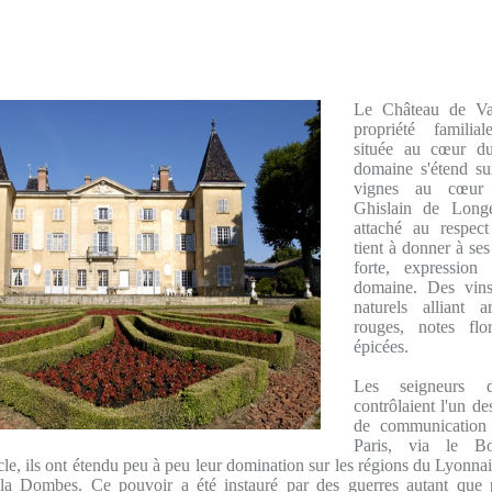
Le Château de Va
propriété famili
située au cœur du
domaine s'étend su
vignes au cœur 
Ghislain de Longe
attaché au respect
tient à donner à ses
forte, expression
domaine. Des vins
naturels alliant 
rouges, notes flo
épicées.
Les seigneurs 
contrôlaient l'un d
de communication 
Paris, via le Bo
cle, ils ont étendu peu à peu leur domination sur les régions du Lyonna
la Dombes. Ce pouvoir a été instauré par des guerres autant que p