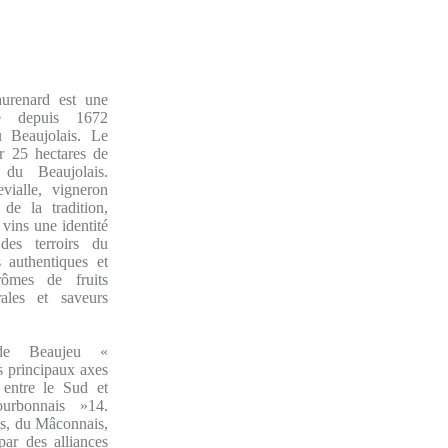
urenard est une
ale depuis 1672
 Beaujolais. Le
r 25 hectares de
du Beaujolais.
vialle, vigneron
 de la tradition,
 vins une identité
 des terroirs du
 authentiques et
arômes de fruits
rales et saveurs
de Beaujeu «
es principaux axes
entre le Sud et
urbonnais »14.
is, du Mâconnais,
ar des alliances