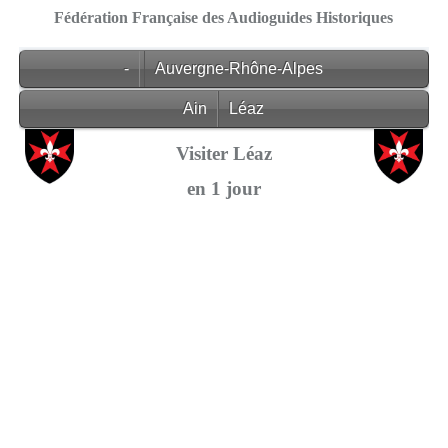
Fédération Française des Audioguides Historiques
-
Auvergne-Rhône-Alpes
Ain
Léaz
Visiter Léaz
en 1 jour