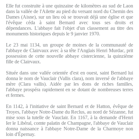
Elle fut construite à une quinzaine de kilomètres au sud de Laon
dans la vallée de l'Ailette au pied du versant nord du Chemin des
Dames (Aisne), sur un lieu où se trouvait déjà une église et que
l'évêque céda à saint Bernard avec tous ses droits et
dépendances. L'abbaye fait l'objet d'un classement au titre des
monuments historiques depuis le 9 janvier 1970.
Le 23 mai 1134, un groupe de moines de la communauté de
l'abbaye de Clairvaux avec à sa tête l'Anglais Henri Murdac, prit
possession de cette nouvelle abbaye cistercienne, la quinzième
fille de Clairvaux.
Située dans une vallée orientée d'est en ouest, saint Bernard lui
donna le nom de Vauclair (Vallis clara), nom inversé de l'abbaye
mère (Clara vallis). Aidée par les dons de riches familles,
l'abbaye prospéra rapidement en se dotant de nombreuses terres
et fermes.
En 1142, à l'initiative de saint Bernard et de Hatton, évêque de
Troyes, l'abbaye Notre-Dame du Reclus, au nord de Sézanne, fut
mise sous la tutelle de Vauclair. En 1167, à la demande d'Henri
Ier le Libéral, comte palatin de Champagne, l'abbaye de Vauclair
donna naissance à l'abbaye Notre-Dame de la Charmoye non
loin d'Épernay.