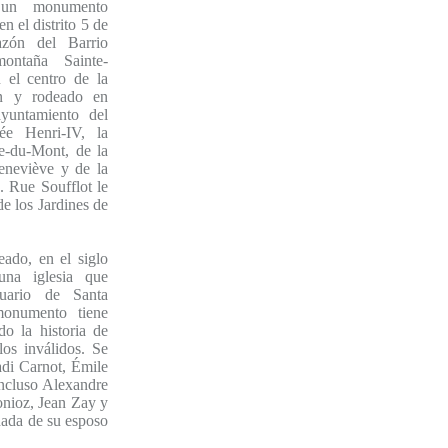
un monumento
n el distrito 5 de
azón del Barrio
ontaña Sainte-
 el centro de la
n y rodeado en
ayuntamiento del
cée Henri-IV, la
ne-du-Mont, de la
Geneviève y de la
. Rue Soufflot le
de los Jardines de
eado, en el siglo
una iglesia que
tuario de Santa
monumento tiene
o la historia de
los inválidos. Se
adi Carnot, Émile
incluso Alexandre
onioz, Jean Zay y
ñada de su esposo