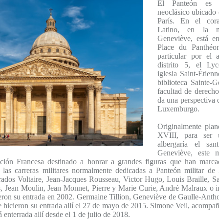
El Panteón es 
neoclásico ubicado e
París. En el cor
Latino, en la m
Geneviève, está en
Place du Panthéo
particular por el 
distrito 5, el Ly
iglesia Saint-Étien
biblioteca Sainte-
facultad de derecho
da una perspectiva 
Luxemburgo.
Originalmente plan
XVIII, para ser 
albergaría el san
Geneviève, este 
ción Francesa destinado a honrar a grandes figuras que han marcad
 las carreras militares normalmente dedicadas a Panteón militar de 
rados Voltaire, Jean-Jacques Rousseau, Victor Hugo, Louis Braille, S
s, Jean Moulin, Jean Monnet, Pierre y Marie Curie, André Malraux o 
ron su entrada en 2002. Germaine Tillion, Geneviève de Gaulle-Anth
te hicieron su entrada allí el 27 de mayo de 2015. Simone Veil, acompa
á enterrada allí desde el 1 de julio de 2018.