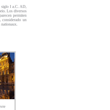
 siglo I a.C. AD,
rio. Los diversos
aparecen permiten
o, considerado un
s nationaux.
uvre