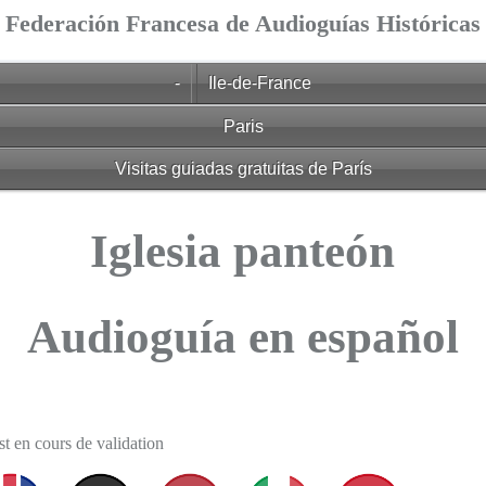
Federación Francesa de Audioguías Históricas
-
Ile-de-France
Paris
Visitas guiadas gratuitas de París
Iglesia panteón
Audioguía en español
t en cours de validation