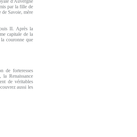
royale d'Auvergne
is par la fille de
e de Savoie, mère
uis II. Après la
e capitale de la
à la couronne que
n de forteresses
, la Renaissance
ent de véritables
écouvrez aussi les