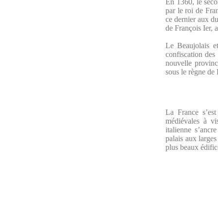
En 1360, le seco
par le roi de Fra
ce dernier aux d
de François Ier, 
Le Beaujolais e
confiscation de
nouvelle provinc
sous le règne de 
La France s’est
médiévales à vi
italienne s’ancr
palais aux larges
plus beaux édific