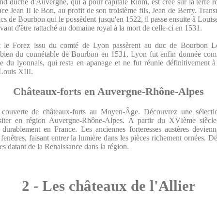
nd duché d'Auvergne, qui a pour capitale Riom, est créé sur la terre 
nce Jean II le Bon, au profit de son troisième fils, Jean de Berry. Transm
ucs de Bourbon qui le possèdent jusqu'en 1522, il passe ensuite à Louis
avant d'être rattaché au domaine royal à la mort de celle-ci en 1531.
t le Forez issu du comté de Lyon passèrent au duc de Bourbon Lo
s bien du connétable de Bourbon en 1531, Lyon fut enfin donnée comm
e du lyonnais, qui resta en apanage et ne fut réunie définitivement 
Louis XIII.
Châteaux-forts en Auvergne-Rhône-Alpes
 couverte de châteaux-forts au Moyen-Âge. Découvrez une sélectio
siter en région Auvergne-Rhône-Alpes. À partir du XVIème siècle
e durablement en France. Les anciennes forteresses austères devienn
 fenêtres, faisant entrer la lumière dans les pièces richement ornées. D
es datant de la Renaissance dans la région.
2 - Les châteaux de l'Allier