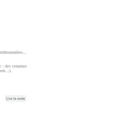
gentilhommières…
e : des centaines
ement…).
Lire la suite