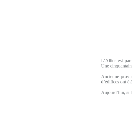
L’Allier est pa
Une cinquantaine
Ancienne provinc
d’édifices ont ét
Aujourd’hui, si l