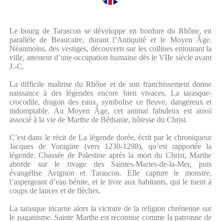
Le bourg de Tarascon se développe en bordure du Rhône, en
parallèle de Beaucaire, durant l’Antiquité et le Moyen Âge.
Néanmoins, des vestiges, découverts sur les collines entourant la
ville, attestent d’une occupation humaine dès le VIIe siècle avant
J.-C.
La difficile maîtrise du Rhône et de son franchissement donne
naissance à des légendes encore bien vivaces. La tarasque-
crocodile, dragon des eaux, symbolise ce fleuve, dangereux et
indomptable. Au Moyen Âge, cet animal fabuleux est aussi
associé à la vie de Marthe de Béthanie, hôtesse du Christ.
C’est dans le récit de La légende dorée, écrit par le chroniqueur
Jacques de Voragine (vers 1230-1298), qu’est rapportée la
légende. Chassée de Palestine après la mort du Christ, Marthe
aborde sur le rivage des Saintes-Maries-de-la-Mer, puis
évangélise Avignon et Tarascon. Elle capture le monstre,
l’aspergeant d’eau bénite, et le livre aux habitants, qui le tuent à
coups de lances et de flèches.
La tarasque incarne alors la victoire de la religion chrétienne sur
le paganisme. Sainte Marthe est reconnue comme la patronne de