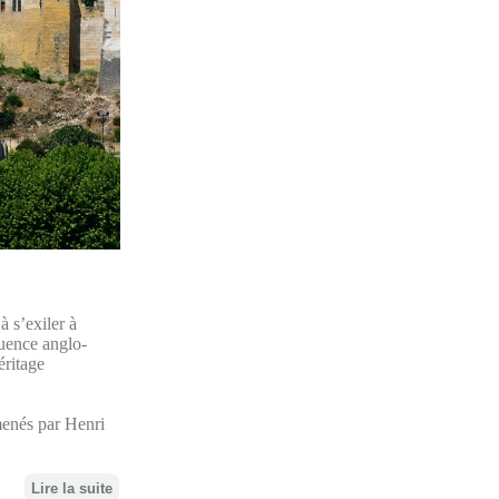
à s’exiler à
luence anglo-
éritage
menés par Henri
Lire la suite