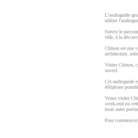
L'audioguide gra
utiliser l'audiog
Suivez le parcour
ville, à la décou
Chinon est une vi
architecture, sob
Visiter Chinon, c'
ouvert.
Cet audioguide es
téléphone portabl
Venez visiter Chi
week-end ou cette
toute autre poésie
Pour commencer v