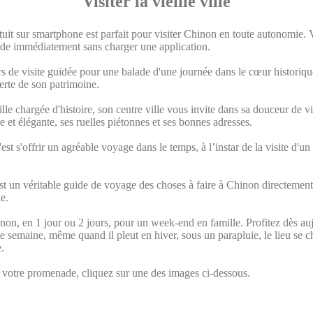
Visiter la vieille ville
tuit sur smartphone est parfait pour visiter Chinon en toute autonomie.
uide immédiatement sans charger une application.
s de visite guidée pour une balade d'une journée dans le cœur historique
verte de son patrimoine.
lle chargée d'histoire, son centre ville vous invite dans sa douceur de vi
re et élégante, ses ruelles piétonnes et ses bonnes adresses.
est s'offrir un agréable voyage dans le temps, à l’instar de la visite d'un
t un véritable guide de voyage des choses à faire à Chinon directement
e.
non, en 1 jour ou 2 jours, pour un week-end en famille. Profitez dès au
 semaine, même quand il pleut en hiver, sous un parapluie, le lieu se 
.
otre promenade, cliquez sur une des images ci-dessous.