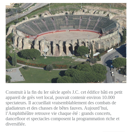
Construit à la fin du Ier siècle après J.C. cet édifice bâti en petit
appareil de grès vert local, pouvait contenir environ 10.000
spectateurs. Il accueillait vraisemblablement des combats de
gladiateurs et des chasses de bêtes fauves. Aujourd’hui,
l’Amphithéâtre retrouve vie chaque été : grands concerts,
dancefloor et spectacles composent la programmation riche et
diversifiée.