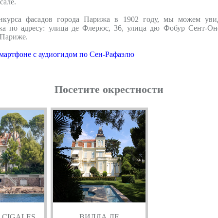
сале.
нкурса фасадов города Парижа в 1902 году, мы можем уви
жа по адресу: улица де Флерюс, 36, улица дю Фобур Сент-Оно
 Париже.
мартфоне с аудиогидом по Сен-Рафаэлю
Посетите окрестности
S CIGALES
ВИЛЛА ЛЕ