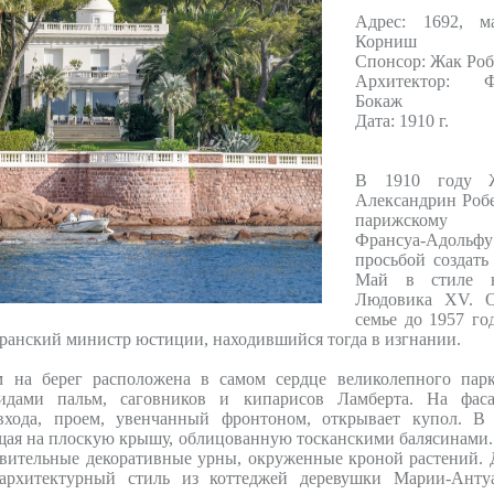
Адрес: 1692, м
Корниш
Спонсор: Жак Роб
Архитектор: Фр
Бокаж
Дата: 1910 г.
В 1910 году 
Александрин Робе
парижскому 
Франсуа-Адол
просьбой создать
Май в стиле не
Людовика XV. О
семье до 1957 го
иранский министр юстиции, находившийся тогда в изгнании.
 на берег расположена в самом сердце великолепного парк
идами пальм, саговников и кипарисов Ламберта. На фаса
входа, проем, увенчанный фронтоном, открывает купол. В
щая на плоскую крышу, облицованную тосканскими балясинами.
ивительные декоративные урны, окруженные кроной растений. 
 архитектурный стиль из коттеджей деревушки Марии-Анту