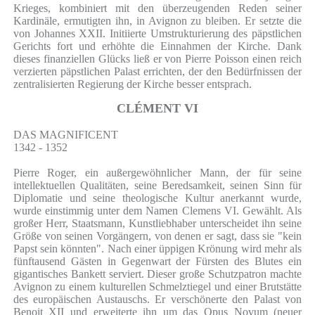
Krieges, kombiniert mit den überzeugenden Reden seiner
Kardinäle, ermutigten ihn, in Avignon zu bleiben. Er setzte die
von Johannes XXII. Initiierte Umstrukturierung des päpstlichen
Gerichts fort und erhöhte die Einnahmen der Kirche. Dank
dieses finanziellen Glücks ließ er von Pierre Poisson einen reich
verzierten päpstlichen Palast errichten, der den Bedürfnissen der
zentralisierten Regierung der Kirche besser entsprach.
CLÉMENT VI
DAS MAGNIFICENT
1342 - 1352
Pierre Roger, ein außergewöhnlicher Mann, der für seine
intellektuellen Qualitäten, seine Beredsamkeit, seinen Sinn für
Diplomatie und seine theologische Kultur anerkannt wurde,
wurde einstimmig unter dem Namen Clemens VI. Gewählt. Als
großer Herr, Staatsmann, Kunstliebhaber unterscheidet ihn seine
Größe von seinen Vorgängern, von denen er sagt, dass sie "kein
Papst sein könnten". Nach einer üppigen Krönung wird mehr als
fünftausend Gästen in Gegenwart der Fürsten des Blutes ein
gigantisches Bankett serviert. Dieser große Schutzpatron machte
Avignon zu einem kulturellen Schmelztiegel und einer Brutstätte
des europäischen Austauschs. Er verschönerte den Palast von
Benoit XII und erweiterte ihn um das Opus Novum (neuer