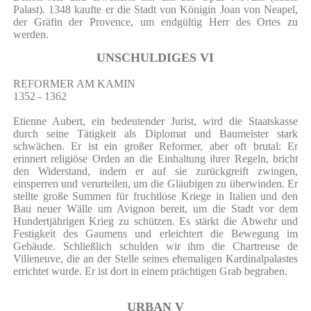
Palast). 1348 kaufte er die Stadt von Königin Joan von Neapel,
der Gräfin der Provence, um endgültig Herr des Ortes zu
werden.
UNSCHULDIGES VI
REFORMER AM KAMIN
1352 - 1362
Etienne Aubert, ein bedeutender Jurist, wird die Staatskasse
durch seine Tätigkeit als Diplomat und Baumeister stark
schwächen. Er ist ein großer Reformer, aber oft brutal: Er
erinnert religiöse Orden an die Einhaltung ihrer Regeln, bricht
den Widerstand, indem er auf sie zurückgreift zwingen,
einsperren und verurteilen, um die Gläubigen zu überwinden. Er
stellte große Summen für fruchtlose Kriege in Italien und den
Bau neuer Wälle um Avignon bereit, um die Stadt vor dem
Hundertjährigen Krieg zu schützen. Es stärkt die Abwehr und
Festigkeit des Gaumens und erleichtert die Bewegung im
Gebäude. Schließlich schulden wir ihm die Chartreuse de
Villeneuve, die an der Stelle seines ehemaligen Kardinalpalastes
errichtet wurde. Er ist dort in einem prächtigen Grab begraben.
URBAN V