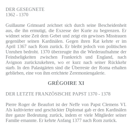
DER GESEGNETE
1362 - 1370
Guillaume Grimoard zeichnet sich durch seine Bescheidenheit
aus, die ihn ermutigt, die Exzesse der Kurie zu begrenzen. Er
widmet seine Zeit dem Gebet und zeigt ein gewisses Misstrauen
gegenüber seinen Kardinälen. Gegen ihren Rat kehrte er im
April 1367 nach Rom zurück. Er bleibt jedoch von politischen
Unruhen bedroht. 1370 überzeugte ihn die Wiederaufnahme der
Feindseligkeiten zwischen Frankreich und England, nach
Avignon zurückzukehren, wo er kurz nach seiner Rückkehr
starb. In den Palastgärten sind die Überreste der Roma erhalten
geblieben, eine von ihm errichtete Zeremoniengalerie.
GRÉGOIRE XI
DER LETZTE FRANZÖSISCHE PAPST 1370 - 1378
Pierre Roger de Beaufort ist der Neffe von Papst Clemens VI.
Als kultivierter und geschickter Diplomat gab er den Kardinälen
ihre ganze Bedeutung zurück, indem er viele Mitglieder seiner
Familie ernannte. Er kehrte Anfang 1377 nach Rom zurück.