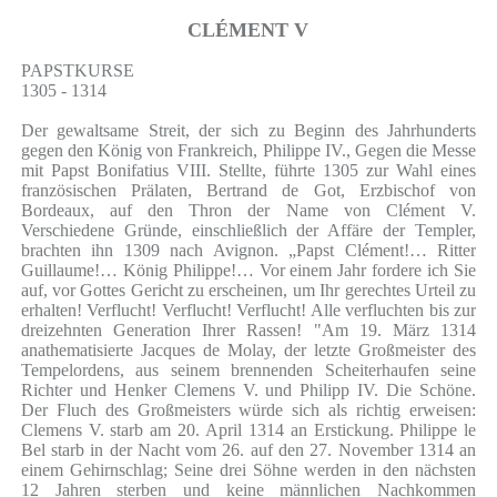
CLÉMENT V
PAPSTKURSE
1305 - 1314
Der gewaltsame Streit, der sich zu Beginn des Jahrhunderts
gegen den König von Frankreich, Philippe IV., Gegen die Messe
mit Papst Bonifatius VIII. Stellte, führte 1305 zur Wahl eines
französischen Prälaten, Bertrand de Got, Erzbischof von
Bordeaux, auf den Thron der Name von Clément V.
Verschiedene Gründe, einschließlich der Affäre der Templer,
brachten ihn 1309 nach Avignon. „Papst Clément!… Ritter
Guillaume!… König Philippe!… Vor einem Jahr fordere ich Sie
auf, vor Gottes Gericht zu erscheinen, um Ihr gerechtes Urteil zu
erhalten! Verflucht! Verflucht! Verflucht! Alle verfluchten bis zur
dreizehnten Generation Ihrer Rassen! "Am 19. März 1314
anathematisierte Jacques de Molay, der letzte Großmeister des
Tempelordens, aus seinem brennenden Scheiterhaufen seine
Richter und Henker Clemens V. und Philipp IV. Die Schöne.
Der Fluch des Großmeisters würde sich als richtig erweisen:
Clemens V. starb am 20. April 1314 an Erstickung. Philippe le
Bel starb in der Nacht vom 26. auf den 27. November 1314 an
einem Gehirnschlag; Seine drei Söhne werden in den nächsten
12 Jahren sterben und keine männlichen Nachkommen