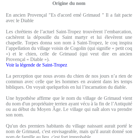
Origine du nom
En ancien Provençal "Es d'acord emé Grimaud " Il a fait pacte
avec le Diable
Les chrétiens de l’actuel Saint-Tropez trouvèrent l’embarcation,
cachèrent la dépouille du Saint martyr et lui élevèrent une
chapelle. Torpes donna son nom à Saint-Tropez, le coq inspira
l’appellation du village voisin de Cogolin (qui signifie « petit coq
») et le chien, celle de Grimaud (qui veut dire en ancien
Provençal « Diable »).
Voir la légende de Saint-Tropez
La perception que nous avons du chien de nos jours n’a rien de
commun avec celle que les hommes en avaient dans les temps
bibliques. On voyait quelquefois en lui l’incarnation du diable.
Une hypothèse affirme que le nom du village de Grimaud vient
du nom d'un propriétaire terrien ayant vécu à la fin de l’Antiquité
ou au début du Moyen Âge. Le village qui naît alors va prendre
son nom.
Qu'un des premiers habitants du village naissant aurait porté le
nom de Grimaud, c'est envisageable, mais qu'il aurait donné son
nom de famille au lieu, c'est fort improbable.