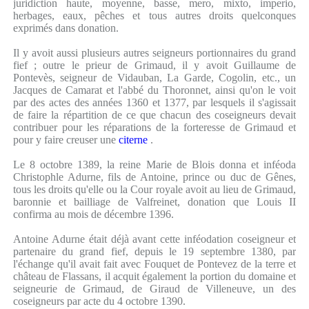
juridiction haute, moyenne, basse, mero, mixto, imperio,
herbages, eaux, pêches et tous autres droits quelconques
exprimés dans donation.
Il y avoit aussi plusieurs autres seigneurs portionnaires du grand
fief ; outre le prieur de Grimaud, il y avoit Guillaume de
Pontevès, seigneur de Vidauban, La Garde, Cogolin, etc., un
Jacques de Camarat et l'abbé du Thoronnet, ainsi qu'on le voit
par des actes des années 1360 et 1377, par lesquels il s'agissait
de faire la répartition de ce que chacun des coseigneurs devait
contribuer pour les réparations de la forteresse de Grimaud et
pour y faire creuser une
citerne
.
Le 8 octobre 1389, la reine Marie de Blois donna et inféoda
Christophle Adurne, fils de Antoine, prince ou duc de Gênes,
tous les droits qu'elle ou la Cour royale avoit au lieu de Grimaud,
baronnie et bailliage de Valfreinet, donation que Louis II
confirma au mois de décembre 1396.
Antoine Adurne était déjà avant cette inféodation coseigneur et
partenaire du grand fief, depuis le 19 septembre 1380, par
l'échange qu'il avait fait avec Fouquet de Pontevez de la terre et
château de Flassans, il acquit également la portion du domaine et
seigneurie de Grimaud, de Giraud de Villeneuve, un des
coseigneurs par acte du 4 octobre 1390.