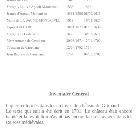
François Louis d'Agoult-Montauban
1558
1586
Jeanne d'Agoult-Montauban
18/11/1586
08/09/1619
Marie de LA BAUME-MONTREVEL
1619
18/01/1627
Esprit d'ALLARD
18/01/1627
01/05/1630
François de Castellane
1650
30/03/1671
Marc Antoine de Castellane
30/03/1671
12/04/1702
Toussaint de Castellane
12/04/1702
1754
Jean Baptiste de Castellane
1754
04/03/1792
Inventaire Général
Papier renfermés dans les archives du château de Grimaud
Le texte qui suit a été écrit en 1781. Le château était encore
habité et la révolution n'avait pas encore fait ses ravages dans les
sources médiévales.