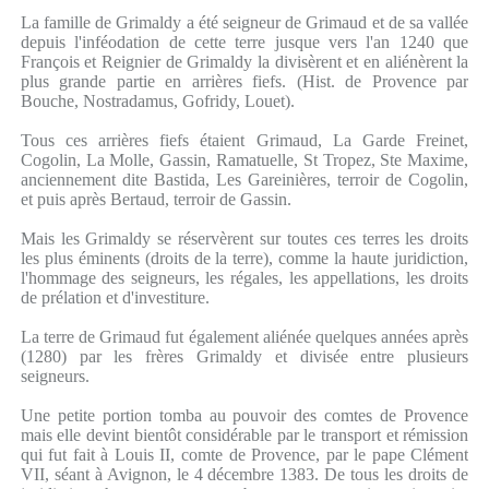
La famille de Grimaldy a été seigneur de Grimaud et de sa vallée
depuis l'inféodation de cette terre jusque vers l'an 1240 que
François et Reignier de Grimaldy la divisèrent et en aliénèrent la
plus grande partie en arrières fiefs. (Hist. de Provence par
Bouche, Nostradamus, Gofridy, Louet).
Tous ces arrières fiefs étaient Grimaud, La Garde Freinet,
Cogolin, La Molle, Gassin, Ramatuelle, St Tropez, Ste Maxime,
anciennement dite Bastida, Les Gareinières, terroir de Cogolin,
et puis après Bertaud, terroir de Gassin.
Mais les Grimaldy se réservèrent sur toutes ces terres les droits
les plus éminents (droits de la terre), comme la haute juridiction,
l'hommage des seigneurs, les régales, les appellations, les droits
de prélation et d'investiture.
La terre de Grimaud fut également aliénée quelques années après
(1280) par les frères Grimaldy et divisée entre plusieurs
seigneurs.
Une petite portion tomba au pouvoir des comtes de Provence
mais elle devint bientôt considérable par le transport et rémission
qui fut fait à Louis II, comte de Provence, par le pape Clément
VII, séant à Avignon, le 4 décembre 1383. De tous les droits de