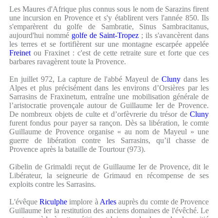
Les Maures d'Afrique plus connus sous le nom de Sarazins firent
une incursion en Provence et s'y établirent vers l'année 850. Ils
s'emparèrent du golfe de Sambratie, Sinus Sambracitanus,
aujourd'hui nommé
golfe de Saint-Tropez
; ils s'avancèrent dans
les terres et se fortifièrent sur une montagne escarpée appelée
Freinet
ou Fraxinet : c'est de cette retraite sure et forte que ces
barbares ravagèrent toute la Provence.
En juillet 972, La capture de l'abbé Mayeul de
Cluny
dans les
Alpes et plus précisément dans les environs d’Orsières par les
Sarrasins de Fraxinetum, entraîne une mobilisation générale de
l’aristocratie provençale autour de Guillaume Ier de Provence.
De nombreux objets de culte et d’orfèvrerie du trésor de
Cluny
furent fondus pour payer sa rançon. Dès sa libération, le comte
Guillaume de Provence organise « au nom de Mayeul » une
guerre de libération contre les Sarrasins, qu’il chasse de
Provence après la bataille de Tourtour (973).
Gibelin de Grimaldi reçut de Guillaume Ier de Provence, dit le
Libérateur, la seigneurie de Grimaud en récompense de ses
exploits contre les Sarrasins.
L'évêque
Riculphe
implore à
Arles
auprès du comte de Provence
Guillaume Ier la restitution des anciens domaines de l'évêché. Le