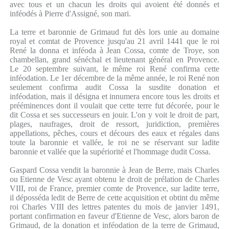
avec tous et un chacun les droits qui avoient été donnés et
inféodés à Pierre d'Assigné, son mari.
La terre et baronnie de Grimaud fut dès lors unie au domaine
royal et comtat de Provence jusqu'au 21 avril 1441 que le roi
René la donna et inféoda à Jean Cossa, comte de Troye, son
chambellan, grand sénéchal et lieutenant général en Provence.
Le 20 septembre suivant, le même roi René confirma cette
inféodation. Le 1er décembre de la même année, le roi René non
seulement confirma audit Cossa la susdite donation et
inféodation, mais il désigna et innumera encore tous les droits et
prééminences dont il voulait que cette terre fut décorée, pour le
dit Cossa et ses successeurs en jouir. L'on y voit le droit de part,
plages, naufrages, droit de ressort, juridiction, premières
appellations, pêches, cours et décours des eaux et régales dans
toute la baronnie et vallée, le roi ne se réservant sur ladite
baronnie et vallée que la supériorité et l'hommage dudit Cossa.
Gaspard Cossa vendit la baronnie à Jean de Berre, mais Charles
ou Etienne de Vesc ayant obtenu le droit de prélation de Charles
VIII, roi de France, premier comte de Provence, sur ladite terre,
il déposséda ledit de Berre de cette acquisition et obtint du même
roi Charles VIII des lettres patentes du mois de janvier 1491,
portant confirmation en faveur d'Etienne de Vesc, alors baron de
Grimaud, de la donation et inféodation de la terre de Grimaud,