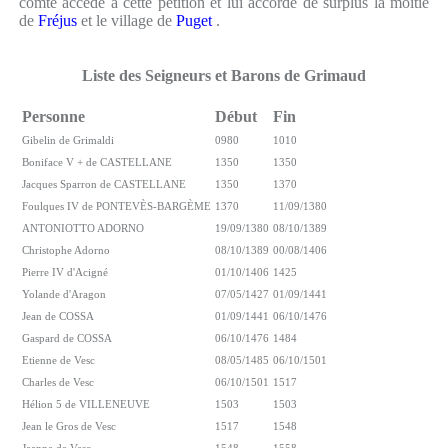
comte accède à cette pétition et lui accorde de surplus la moitié
de
Fréjus
et le village de
Puget
.
Liste des Seigneurs et Barons de Grimaud
Personne
Début
Fin
Gibelin de Grimaldi
0980
1010
Boniface V + de CASTELLANE
1350
1350
Jacques Sparron de CASTELLANE
1350
1370
Foulques IV de PONTEVÈS-BARGÈME
1370
11/09/1380
ANTONIOTTO ADORNO
19/09/1380
08/10/1389
Christophe Adorno
08/10/1389
00/08/1406
Pierre IV d'Acigné
01/10/1406
1425
Yolande d'Aragon
07/05/1427
01/09/1441
Jean de COSSA
01/09/1441
06/10/1476
Gaspard de COSSA
06/10/1476
1484
Etienne de Vesc
08/05/1485
06/10/1501
Charles de Vesc
06/10/1501
1517
Hélion 5 de VILLENEUVE
1503
1503
Jean le Gros de Vesc
1517
1548
Jeanne de Vesc
1548
1558