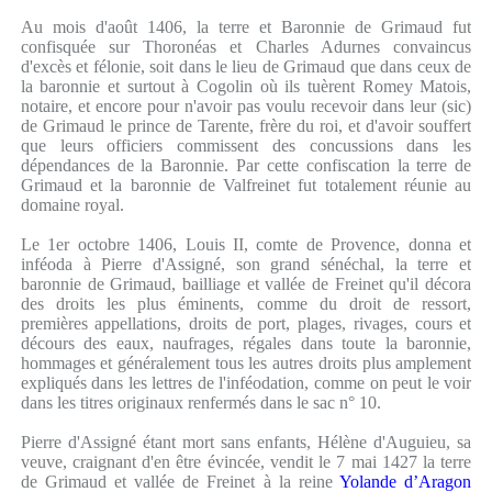
Au mois d'août 1406, la terre et Baronnie de Grimaud fut
confisquée sur Thoronéas et Charles Adurnes convaincus
d'excès et félonie, soit dans le lieu de Grimaud que dans ceux de
la baronnie et surtout à Cogolin où ils tuèrent Romey Matois,
notaire, et encore pour n'avoir pas voulu recevoir dans leur (sic)
de Grimaud le prince de Tarente, frère du roi, et d'avoir souffert
que leurs officiers commissent des concussions dans les
dépendances de la Baronnie. Par cette confiscation la terre de
Grimaud et la baronnie de Valfreinet fut totalement réunie au
domaine royal.
Le 1er octobre 1406, Louis II, comte de Provence, donna et
inféoda à Pierre d'Assigné, son grand sénéchal, la terre et
baronnie de Grimaud, bailliage et vallée de Freinet qu'il décora
des droits les plus éminents, comme du droit de ressort,
premières appellations, droits de port, plages, rivages, cours et
décours des eaux, naufrages, régales dans toute la baronnie,
hommages et généralement tous les autres droits plus amplement
expliqués dans les lettres de l'inféodation, comme on peut le voir
dans les titres originaux renfermés dans le sac n° 10.
Pierre d'Assigné étant mort sans enfants, Hélène d'Auguieu, sa
veuve, craignant d'en être évincée, vendit le 7 mai 1427 la terre
de Grimaud et vallée de Freinet à la reine
Yolande d’Aragon