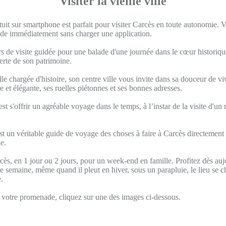
Visiter la vieille ville
uit sur smartphone est parfait pour visiter Carcès en toute autonomie.
uide immédiatement sans charger une application.
s de visite guidée pour une balade d'une journée dans le cœur historique
verte de son patrimoine.
lle chargée d'histoire, son centre ville vous invite dans sa douceur de viv
re et élégante, ses ruelles piétonnes et ses bonnes adresses.
est s'offrir un agréable voyage dans le temps, à l’instar de la visite d'un
t un véritable guide de voyage des choses à faire à Carcès directement 
e.
cès, en 1 jour ou 2 jours, pour un week-end en famille. Profitez dès auj
 semaine, même quand il pleut en hiver, sous un parapluie, le lieu se 
.
otre promenade, cliquez sur une des images ci-dessous.