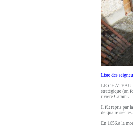
Liste des seigne
LE CHÂTEAU a ét
stratégique (un f
rivière Carami.
Il fût repris par 
de quatre siècles.
En 1656,à la mort