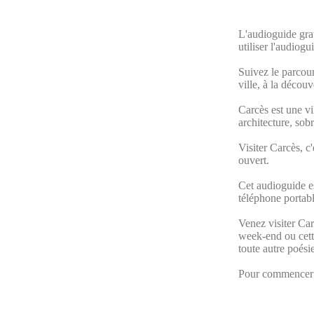
L'audioguide grat
utiliser l'audiog
Suivez le parcour
ville, à la décou
Carcès est une vi
architecture, sob
Visiter Carcès, c'
ouvert.
Cet audioguide es
téléphone portabl
Venez visiter Car
week-end ou cette
toute autre poésie
Pour commencer v