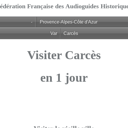
édération Française des Audioguides Historiqu
-
Provence-Alpes-Côte d'Azur
Var
Carcès
Visiter Carcès
en 1 jour