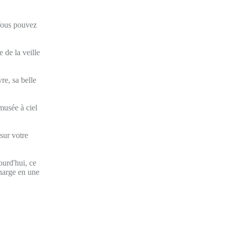
 Vous pouvez
 de la veille
re, sa belle
 musée à ciel
sur votre
ourd'hui, ce
charge en une