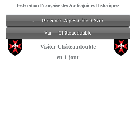
Fédération Française des Audioguides Historiques
-
Provence-Alpes-Côte d'Azur
Var
Châteaudouble
Visiter Châteaudouble
en 1 jour