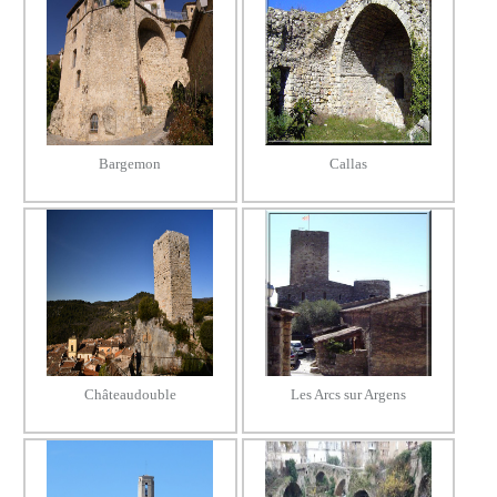
Bargemon
Callas
Châteaudouble
Les Arcs sur Argens