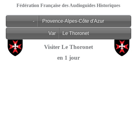
Fédération Française des Audioguides Historiques
-
Provence-Alpes-Côte d'Azur
Var
Le Thoronet
Visiter Le Thoronet
en 1 jour