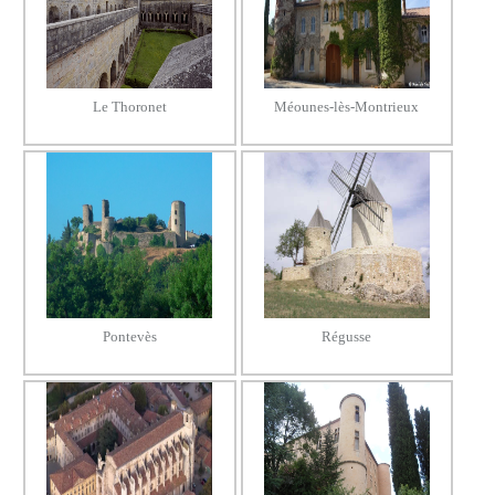
Le Thoronet
Méounes-lès-Montrieux
Pontevès
Régusse