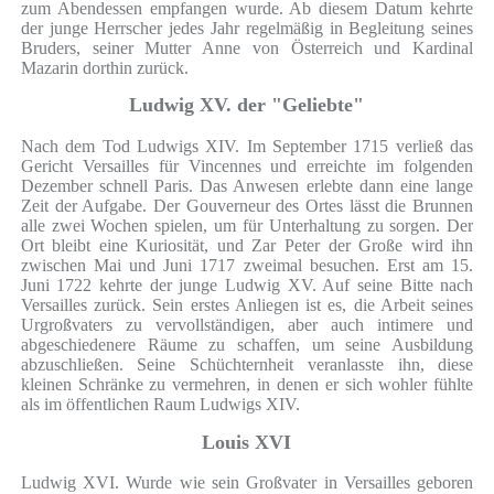
zum Abendessen empfangen wurde. Ab diesem Datum kehrte
der junge Herrscher jedes Jahr regelmäßig in Begleitung seines
Bruders, seiner Mutter Anne von Österreich und Kardinal
Mazarin dorthin zurück.
Ludwig XV. der "Geliebte"
Nach dem Tod Ludwigs XIV. Im September 1715 verließ das
Gericht Versailles für Vincennes und erreichte im folgenden
Dezember schnell Paris. Das Anwesen erlebte dann eine lange
Zeit der Aufgabe. Der Gouverneur des Ortes lässt die Brunnen
alle zwei Wochen spielen, um für Unterhaltung zu sorgen. Der
Ort bleibt eine Kuriosität, und Zar Peter der Große wird ihn
zwischen Mai und Juni 1717 zweimal besuchen. Erst am 15.
Juni 1722 kehrte der junge Ludwig XV. Auf seine Bitte nach
Versailles zurück. Sein erstes Anliegen ist es, die Arbeit seines
Urgroßvaters zu vervollständigen, aber auch intimere und
abgeschiedenere Räume zu schaffen, um seine Ausbildung
abzuschließen. Seine Schüchternheit veranlasste ihn, diese
kleinen Schränke zu vermehren, in denen er sich wohler fühlte
als im öffentlichen Raum Ludwigs XIV.
Louis XVI
Ludwig XVI. Wurde wie sein Großvater in Versailles geboren