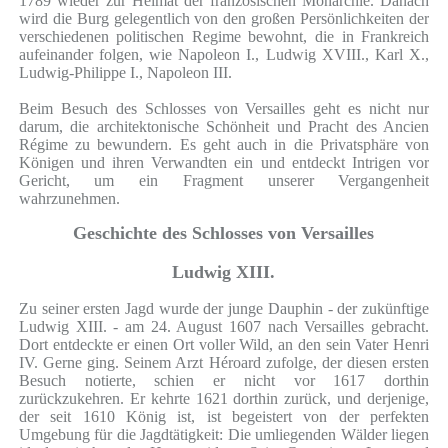
1789 wieder zur Heimat der französischen Monarchie. Danach
wird die Burg gelegentlich von den großen Persönlichkeiten der
verschiedenen politischen Regime bewohnt, die in Frankreich
aufeinander folgen, wie Napoleon I., Ludwig XVIII., Karl X.,
Ludwig-Philippe I., Napoleon III.
Beim Besuch des Schlosses von Versailles geht es nicht nur
darum, die architektonische Schönheit und Pracht des Ancien
Régime zu bewundern. Es geht auch in die Privatsphäre von
Königen und ihren Verwandten ein und entdeckt Intrigen vor
Gericht, um ein Fragment unserer Vergangenheit
wahrzunehmen.
Geschichte des Schlosses von Versailles
Ludwig XIII.
Zu seiner ersten Jagd wurde der junge Dauphin - der zukünftige
Ludwig XIII. - am 24. August 1607 nach Versailles gebracht.
Dort entdeckte er einen Ort voller Wild, an den sein Vater Henri
IV. Gerne ging. Seinem Arzt Héroard zufolge, der diesen ersten
Besuch notierte, schien er nicht vor 1617 dorthin
zurückzukehren. Er kehrte 1621 dorthin zurück, und derjenige,
der seit 1610 König ist, ist begeistert von der perfekten
Umgebung für die Jagdtätigkeit: Die umliegenden Wälder liegen