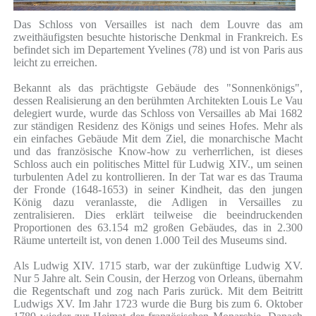
Das Schloss von Versailles ist nach dem Louvre das am
zweithäufigsten besuchte historische Denkmal in Frankreich. Es
befindet sich im Departement Yvelines (78) und ist von Paris aus
leicht zu erreichen.
Bekannt als das prächtigste Gebäude des "Sonnenkönigs",
dessen Realisierung an den berühmten Architekten Louis Le Vau
delegiert wurde, wurde das Schloss von Versailles ab Mai 1682
zur ständigen Residenz des Königs und seines Hofes. Mehr als
ein einfaches Gebäude Mit dem Ziel, die monarchische Macht
und das französische Know-how zu verherrlichen, ist dieses
Schloss auch ein politisches Mittel für Ludwig XIV., um seinen
turbulenten Adel zu kontrollieren. In der Tat war es das Trauma
der Fronde (1648-1653) in seiner Kindheit, das den jungen
König dazu veranlasste, die Adligen in Versailles zu
zentralisieren. Dies erklärt teilweise die beeindruckenden
Proportionen des 63.154 m2 großen Gebäudes, das in 2.300
Räume unterteilt ist, von denen 1.000 Teil des Museums sind.
Als Ludwig XIV. 1715 starb, war der zukünftige Ludwig XV.
Nur 5 Jahre alt. Sein Cousin, der Herzog von Orleans, übernahm
die Regentschaft und zog nach Paris zurück. Mit dem Beitritt
Ludwigs XV. Im Jahr 1723 wurde die Burg bis zum 6. Oktober