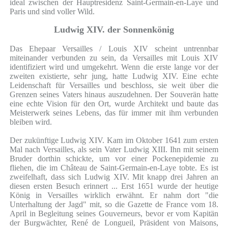
ideal zwischen der Hauptresidenz Saint-Germain-en-Laye und
Paris und sind voller Wild.
Ludwig XIV. der Sonnenkönig
Das Ehepaar Versailles / Louis XIV scheint untrennbar
miteinander verbunden zu sein, da Versailles mit Louis XIV
identifiziert wird und umgekehrt. Wenn die erste lange vor der
zweiten existierte, sehr jung, hatte Ludwig XIV. Eine echte
Leidenschaft für Versailles und beschloss, sie weit über die
Grenzen seines Vaters hinaus auszudehnen. Der Souverän hatte
eine echte Vision für den Ort, wurde Architekt und baute das
Meisterwerk seines Lebens, das für immer mit ihm verbunden
bleiben wird.
Der zukünftige Ludwig XIV. Kam im Oktober 1641 zum ersten
Mal nach Versailles, als sein Vater Ludwig XIII. Ihn mit seinem
Bruder dorthin schickte, um vor einer Pockenepidemie zu
fliehen, die im Château de Saint-Germain-en-Laye tobte. Es ist
zweifelhaft, dass sich Ludwig XIV. Mit knapp drei Jahren an
diesen ersten Besuch erinnert ... Erst 1651 wurde der heutige
König in Versailles wirklich erwähnt. Er nahm dort "die
Unterhaltung der Jagd" mit, so die Gazette de France vom 18.
April in Begleitung seines Gouverneurs, bevor er vom Kapitän
der Burgwächter, René de Longueil, Präsident von Maisons,