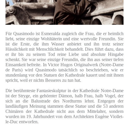
Für Quasimodo ist Esmeralda zugleich die Frau, die er heimlich
liebt, seine einzige Wohltäterin und eine wertvolle Freundin. Sie
ist die Erste, die ihm Wasser anbietet und ihn trotz seiner
Hässlichkeit mit Menschlichkeit behandelt. Dies führt dazu, dass
er ihr bis zu seinem Tod reine Liebe und absolute Hingabe
schenkt. Sie war seine einzige Freundin, die ihn aus seiner tiefen
Einsamkeit befreite. In Victor Hugos Originalwerk (Notre-Dame
de Paris) wird Quasimodo tatsächlich so beschrieben, wie er
stundenlang vor den Statuen der Kathedrale kauert und mit ihnen
spricht, weil er nichts Besseres zu tun hat.
Die berühmteste Fantasieskulptur in der Kathedrale Notre-Dame
ist der Stryge, ein gehörnter Dämon, halb Frau, halb Vogel, der
sich an die Balustrade des Nordturms lehnt. Entgegen der
landläufigen Meinung stammen diese Statue und die 53 anderen
Chimären der Kathedrale nicht aus dem Mittelalter, sondern
wurden im 19. Jahrhundert von dem Architekten Eugène Viollet-
le-Duc entworfen.