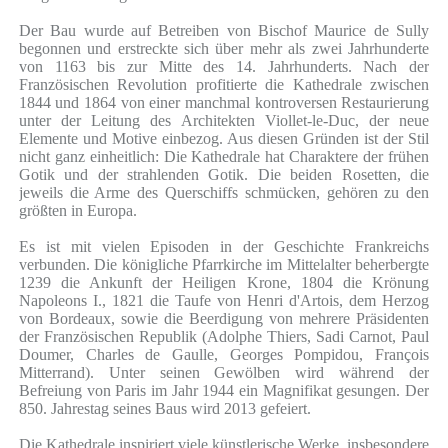
Der Bau wurde auf Betreiben von Bischof Maurice de Sully
begonnen und erstreckte sich über mehr als zwei Jahrhunderte
von 1163 bis zur Mitte des 14. Jahrhunderts. Nach der
Französischen Revolution profitierte die Kathedrale zwischen
1844 und 1864 von einer manchmal kontroversen Restaurierung
unter der Leitung des Architekten Viollet-le-Duc, der neue
Elemente und Motive einbezog. Aus diesen Gründen ist der Stil
nicht ganz einheitlich: Die Kathedrale hat Charaktere der frühen
Gotik und der strahlenden Gotik. Die beiden Rosetten, die
jeweils die Arme des Querschiffs schmücken, gehören zu den
größten in Europa.
Es ist mit vielen Episoden in der Geschichte Frankreichs
verbunden. Die königliche Pfarrkirche im Mittelalter beherbergte
1239 die Ankunft der Heiligen Krone, 1804 die Krönung
Napoleons I., 1821 die Taufe von Henri d'Artois, dem Herzog
von Bordeaux, sowie die Beerdigung von mehrere Präsidenten
der Französischen Republik (Adolphe Thiers, Sadi Carnot, Paul
Doumer, Charles de Gaulle, Georges Pompidou, François
Mitterrand). Unter seinen Gewölben wird während der
Befreiung von Paris im Jahr 1944 ein Magnifikat gesungen. Der
850. Jahrestag seines Baus wird 2013 gefeiert.
Die Kathedrale inspiriert viele künstlerische Werke, insbesondere