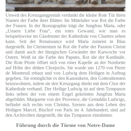
Unweit des Kreuzgangportals verdankt die kleine Rote Tür ihren
Namen der Farbe ihrer Blätter. Im Mittelalter war Rot die Farbe
der Frauen. In der Ikonographie trägt die Jungfrau Maria, oder
„Unsere Liebe Frau“, ein rotes Gewand, wie man es
beispielsweise im Glasfenster der Kathedrale von Chartres sehen
kann. Seit der Renaissance wird Maria zumeist in Blau
dargestellt. Im Christentum ist Rot die Farbe der Passion Christi
und damit auch der liturgischen Gewänder der Karwoche vor
Ostern. Weiß ist die Farbe des Papstes, Rot die der Kardinäle.
Die Rote Pforte öffnet sich von einer Kapelle an der Nordseite
auf Höhe des dritten Chorjochs. Sie wurde um 1270 von Pierre
de Montreuil erbaut und von Ludwig dem Heiligen in Auftrag
gegeben. Sie ermöglichte es den Kanonikern, den Gottesdiensten
beizuwohnen, indem sie den Kreuzgang direkt mit dem Chor der
Kathedrale verband. Der Heilige Ludwig ist auf dem Tympanon
links neben der von einem Engel gekrönten Jungfrau Maria
abgebildet. Margarete von der Provence, die Gemahlin Ludwigs,
befindet sich rechts von Christus. Szenen aus dem Leben des
Heiligen Marcel, Bischof von Paris im 4. Jahrhundert, sind auf
den Archivolten dargestellt, die das Tympanon einrahmen.
Führung durch die Türme von Notre-Dame