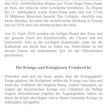
den 1831 veröffentlichten Roman von Victor Hugo Notre-Dame
de Paris, der teilweise seine Geschichte beeinflusst. Zu Beginn
des 21. Jahrhunderts wurde Notre-Dame jedes Jahr von 13 bis
14 Millionen Menschen besucht. Das Gebäude, ebenfalls eine
kleine Basilika, ist somit das meistbesuchte Denkmal in Europa
und bis 2019 eines der meistbesuchten der Welt.
Am 15. April 2019 zerstörte ein heftiger Brand den Turm und
das gesamte Dach des Kirchenschiffs, des Chores und des
Querschiffs. Dies ist die wichtigste Katastrophe, unter der die
Kathedrale seit ihrem Bau zu leiden hat. Notre-Dame ist seit
diesem Datum auf unbestimmte Zeit für die Öffentlichkeit
geschlossen.
Die Könige und Königinnen Frankreichs
Historiker sind sich bis heute uneins über die Königsgalerie:
Einige glauben, die Skulpturen stellten die Könige von Juda und
Israel dar, Vorfahren der Jungfrau Maria. Andere behaupten, sie
zeigten die französischen Könige von Childebert bis Philipp
August. Revolutionäre regelten die Angelegenheit, indem sie
ihnen die Köpfe abschlugen und so ihrem Urinstinkt, Könige zu
enthaupten, nachgaben.